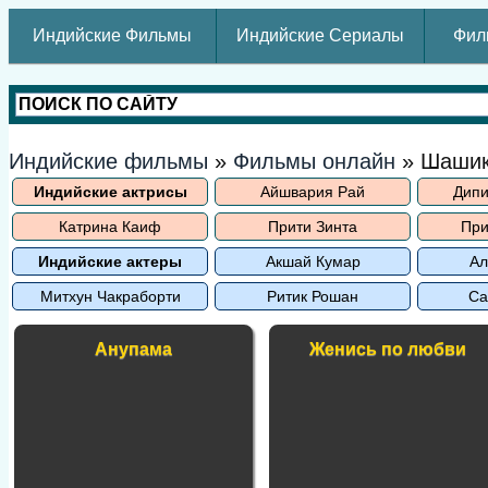
Индийские Фильмы
Индийские Сериалы
Фил
Индийские фильмы
»
Фильмы онлайн
» Шаши
Индийские актрисы
Айшвария Рай
Дипи
Катрина Каиф
Прити Зинта
При
Индийские актеры
Акшай Кумар
Ал
Митхун Чакраборти
Ритик Рошан
Са
Анупама
Женись по любви