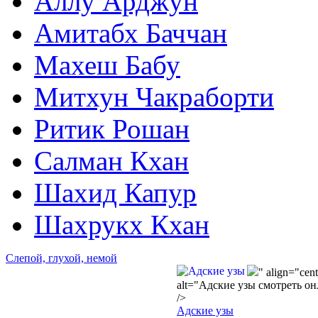
Аллу Арджун
Амитабх Баччан
Махеш Бабу
Митхун Чакраборти
Ритик Рошан
Салман Кхан
Шахид Капур
Шахрукх Кхан
Слепой, глухой, немой
2004
" align="cent
alt="Адские узы смотреть о
/>
Адские узы