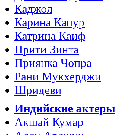
Каджол
Карина Капур
Катрина Каиф
Прити Зинта
Приянка Чопра
Рани Мукхерджи
Шридеви
Индийские актеры
Акшай Кумар