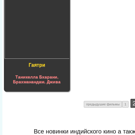
Гаятри
Таникелла Бхарани
,
Брахманандам
,
Джива
предыдушие фильмы
1
Все новинки индийского кино а та