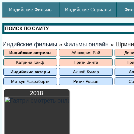
Индийские Фильмы
Индийские Сериалы
Фил
Индийские фильмы
»
Фильмы онлайн
» Шрини
Индийские актрисы
Айшвария Рай
Дипи
Катрина Каиф
Прити Зинта
При
Индийские актеры
Акшай Кумар
Ал
Митхун Чакраборти
Ритик Рошан
Са
2018