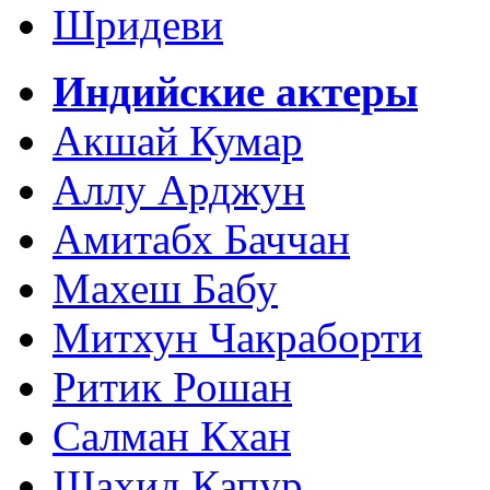
Шридеви
Индийские актеры
Акшай Кумар
Аллу Арджун
Амитабх Баччан
Махеш Бабу
Митхун Чакраборти
Ритик Рошан
Салман Кхан
Шахид Капур