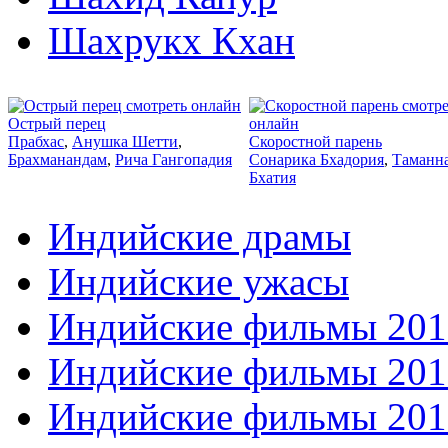
Шахрукх Кхан
2013
2016
Острый перец
Прабхас
,
Анушка Шетти
,
Скоростной парень
Брахманандам
,
Рича Гангопадия
Сонарика Бхадория
,
Таманн
Бхатия
Индийские драмы
Индийские ужасы
Индийские фильмы 201
Индийские фильмы 201
Индийские фильмы 201