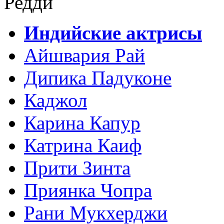
Редди
Индийские актрисы
Айшвария Рай
Дипика Падуконе
Каджол
Карина Капур
Катрина Каиф
Прити Зинта
Приянка Чопра
Рани Мукхерджи