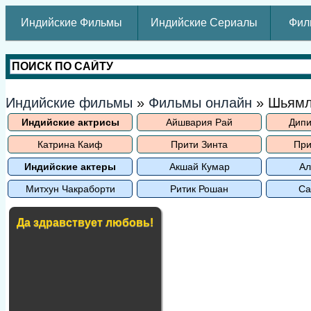
Индийские Фильмы
Индийские Сериалы
Фил
Индийские фильмы
»
Фильмы онлайн
» Шьям
Индийские актрисы
Айшвария Рай
Дипи
Катрина Каиф
Прити Зинта
При
Индийские актеры
Акшай Кумар
Ал
Митхун Чакраборти
Ритик Рошан
Са
Да здравствует любовь!