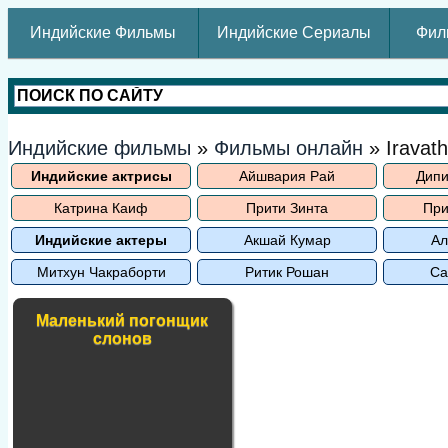
Индийские Фильмы
Индийские Сериалы
Фил
Индийские фильмы
»
Фильмы онлайн
» Iravat
Индийские актрисы
Айшвария Рай
Дипи
Катрина Каиф
Прити Зинта
При
Индийские актеры
Акшай Кумар
Ал
Митхун Чакраборти
Ритик Рошан
Са
Маленький погонщик
слонов