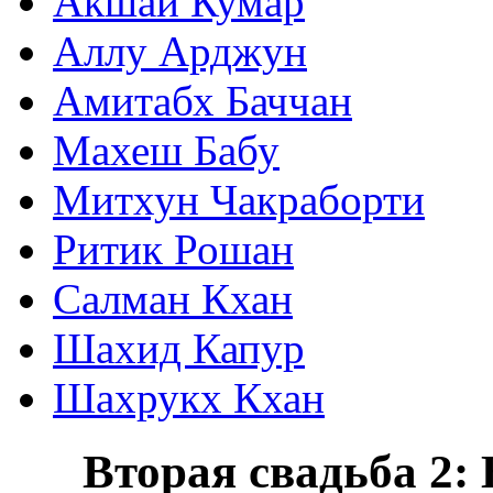
Акшай Кумар
Аллу Арджун
Амитабх Баччан
Махеш Бабу
Митхун Чакраборти
Ритик Рошан
Салман Кхан
Шахид Капур
Шахрукх Кхан
Вторая свадьба 2: