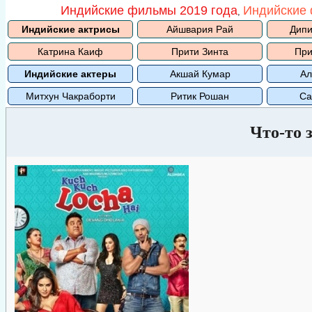
Индийские фильмы 2019 года
Индийские 
,
Индийские актрисы
Айшвария Рай
Дипи
Катрина Каиф
Прити Зинта
При
Индийские актеры
Акшай Кумар
Ал
Митхун Чакраборти
Ритик Рошан
Са
Что-то 