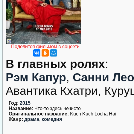
Поделится фильмом в соцсети
В главных ролях
:
Рэм Капур
,
Санни Ле
Авантика Кхатри, Куру
Год:
2015
Название:
Что-то здесь нечисто
Оригинальное название:
Kuch Kuch Locha Hai
Жанр:
драма
,
комедия