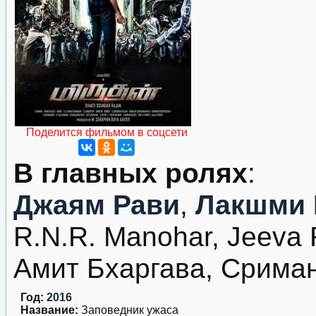
Поделится фильмом в соцсети
В главных ролях
:
Джаям Рави
,
Лакшми 
R.N.R. Manohar, Jeeva 
Амит Бхаргава, Срима
Год:
2016
Название:
Заповедник ужаса