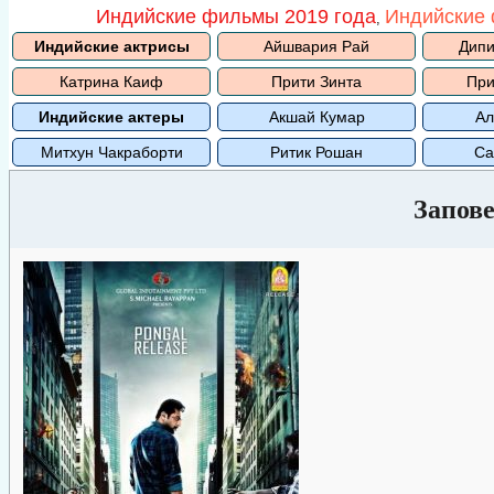
Индийские фильмы 2019 года
Индийские 
,
Индийские актрисы
Айшвария Рай
Дипи
Катрина Каиф
Прити Зинта
При
Индийские актеры
Акшай Кумар
Ал
Митхун Чакраборти
Ритик Рошан
Са
Запов