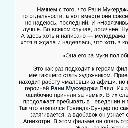
Начнем с того, что Рани Мукердж
по отдельности, а вот вместе они совс
но надеюсь, последний. И «Навязчивы
лучше. Во всяком случае, логичнее. Н
А здесь хоть и написано — мелодрама, 
хотя я ждала и надеялась, что хоть в 
«Она его за муки полюби
Это как раз подходит к героям фил
мечтающего стать художником. Приез
находит работу «малевщика афиш», но и
героиней
Рани Мукхерджи
Паял. Их з
ошибочно приняли за немых. В их сле
продолжает пребывать в неведении и 
Так что вляпался Говинда-Сундер по с
затягивается, а вдобавок он узнает
Агнихотри. В этом фильме он опять от
Жаль, такой актер 