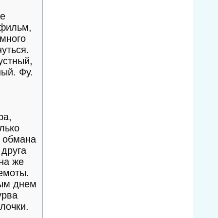
не
 фильм,
амного
нуться.
устный,
ый. Фу.
ра,
лько
й обмана
 друга
на же
емоты.
дым днем
урва
лочки.