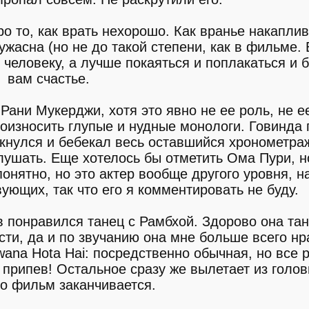
ро то, как врать нехорошо. Как вранье накаплив
ужасна (но не до такой степени, как в фильме. Б
человеку, а лучше покаяться и поплакаться и б
вам счастье.
Рани Мукерджи, хотя это явно не ее роль, не 
произносить глупые и нудные монологи. Говинда
ткнулся и бебекал весь оставшийся хронометра
лушать. Еще хотелось бы отметить Ома Пури, н
понятно, но это актер вообще другого уровня, н
ющих, так что его я комментировать не буду.
 понравился танец с Рамбхой. Здорово она тан
ти, да и по звучанию она мне больше всего нр
ana Hota Hai: посредственно обычная, но все 
 припев! Остальное сразу же вылетает из голов
ко фильм заканчивается.