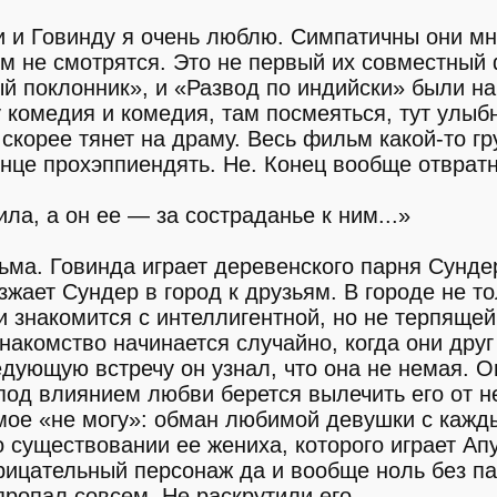
и и Говинду я очень люблю. Симпатичны они м
ем не смотрятся. Это не первый их совместный
й поклонник», и «Развод по индийски» были н
у комедия и комедия, там посмеяться, тут улыб
скорее тянет на драму. Весь фильм какой-то гр
конце прохэппиендять. Не. Конец вообще отвратн
ла, а он ее — за состраданье к ним...»
ьма. Говинда играет деревенского парня Сунде
жает Сундер в город к друзьям. В городе не то
 знакомится с интеллигентной, но не терпяще
накомство начинается случайно, когда они друг
дующую встречу он узнал, что она не немая. О
под влиянием любви берется вылечить его от н
амое «не могу»: обман любимой девушки с каж
 о существовании ее жениха, которого играет Ап
рицательный персонаж да и вообще ноль без па
пропал совсем. Не раскрутили его.