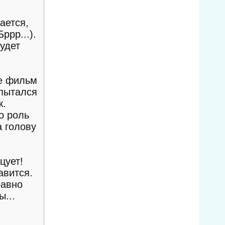
ается,
ррр...).
удет
ее фильм
 пытался
ж.
о роль
а голову
цует!
авится.
равно
ы...