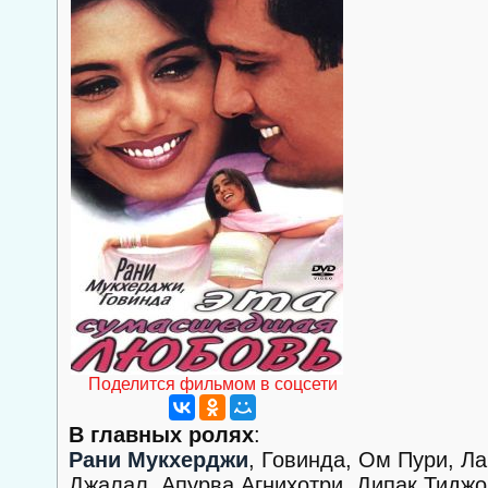
Поделится фильмом в соцсети
В главных ролях
:
Рани Мукхерджи
, Говинда, Ом Пури, 
Джалал, Апурва Агнихотри, Дипак Тиджо