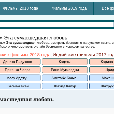
Фильмы 2018 года
Фильмы 2019 года
Все ф
» Эта сумасшедшая любовь
ильм
Эта сумасшедшая любовь
смотреть бесплатно на русском языке, 
ского кино смотреть онлайн бесплатно в хорошем качестве.
ские фильмы 2018 года
Индийские фильмы 2017 го
,
Дипика Падуконе
Каджол
Карина
Приянка Чопра
Рани Мукхерджи
Шрид
Аллу Арджун
Амитабх Баччан
Махеш
Салман Кхан
Шахид Капур
Шахрук
умасшедшая любовь