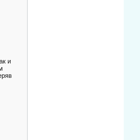
ак и
м
еряв