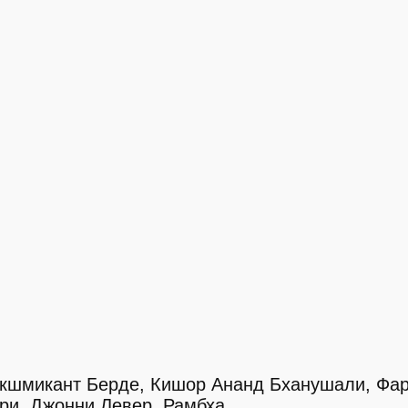
Лакшмикант Берде, Кишор Ананд Бханушали, Фа
ри, Джонни Левер, Рамбха