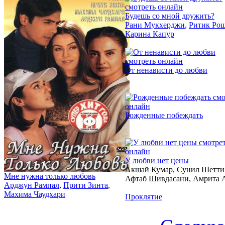
Будешь со мной дружить?
Рани Мукхерджи
,
Ритик Ро
Карина Капур
2002
От ненависти до любви
2002
Рожденные побеждать
2002
У любви нет цены
Акшай Кумар, Сунил Шетти
Мне нужна только любовь
Афтаб Шивдасани, Амрита 
Арджун Рампал
,
Прити Зинта
,
Махима Чаудхари
Проклятие