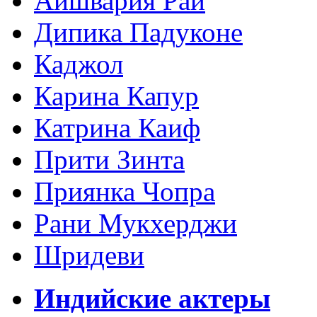
Айшвария Рай
Дипика Падуконе
Каджол
Карина Капур
Катрина Каиф
Прити Зинта
Приянка Чопра
Рани Мукхерджи
Шридеви
Индийские актеры