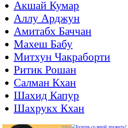
Акшай Кумар
Аллу Арджун
Амитабх Баччан
Махеш Бабу
Митхун Чакраборти
Ритик Рошан
Салман Кхан
Шахид Капур
Шахрукх Кхан
2002
2002