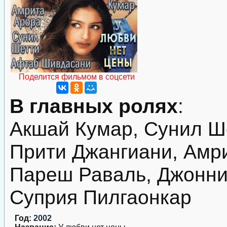
Поделится фильмом в соцсети
В главных ролях
:
Акшай Кумар, Сунил Ш
Прити Джангиани, Амри
Пареш Раваль, Джонни
Суприя Пилгаонкар
Год:
2002