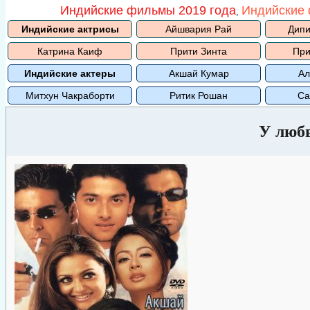
Индийские фильмы 2019 года
Индийские 
,
Индийские актрисы
Айшвария Рай
Дипи
Катрина Каиф
Прити Зинта
При
Индийские актеры
Акшай Кумар
Ал
Митхун Чакраборти
Ритик Рошан
Са
У люб