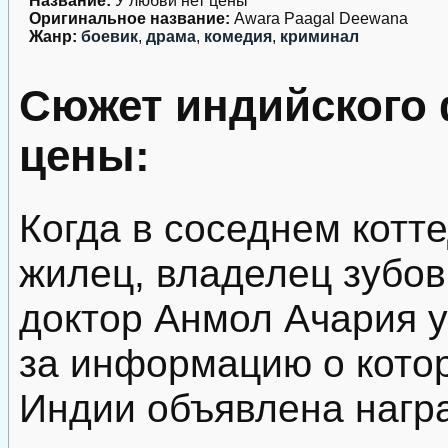
Название:
У любви нет цены
Оригинальное название:
Awara Paagal Deewana
Жанр:
боевик
,
драма
,
комедия
,
криминал
Сюжет индийского 
цены:
Когда в соседнем котт
жилец, владелец зубов
доктор Анмол Ачария у
за информацию о кото
Индии объявлена нагр