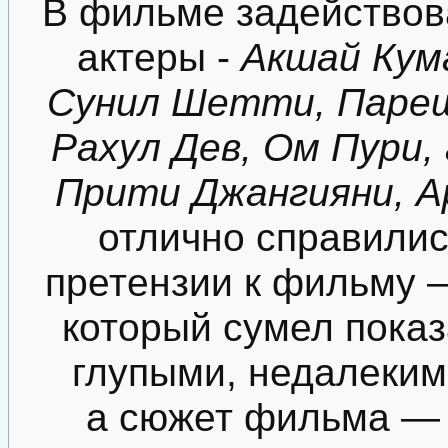
В фильме задействов
актеры -
Акшай Кум
Сунил Шетти, Пареш
Рахул Дев, Ом Пури,
Прити Джангияни, А
отлично справилис
претензии к фильму 
который сумел показ
глупыми, недалеким
а сюжет фильма — 