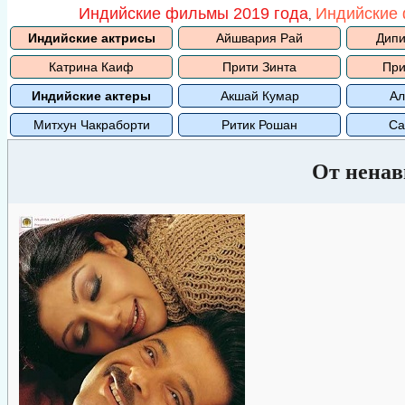
Индийские фильмы 2019 года
Индийские 
,
Индийские актрисы
Айшвария Рай
Дипи
Катрина Каиф
Прити Зинта
При
Индийские актеры
Акшай Кумар
Ал
Митхун Чакраборти
Ритик Рошан
Са
От ненав