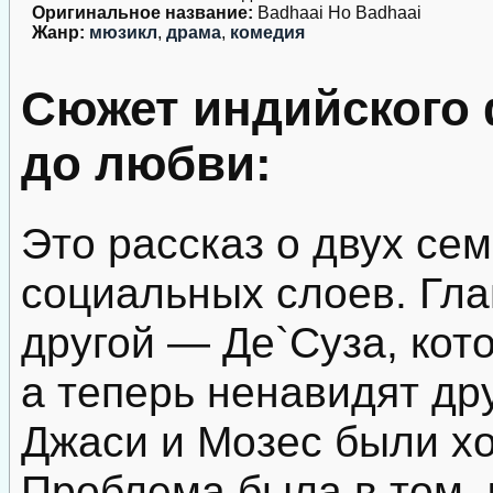
Оригинальное название:
Badhaai Ho Badhaai
Жанр:
мюзикл
,
драма
,
комедия
Сюжет индийского 
до любви:
Это рассказ о двух се
социальных слоев. Гла
другой — Де`Суза, кот
а теперь ненавидят дру
Джаси и Мозес были х
Проблема была в том, 