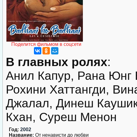
Поделится фильмом в соцсети
В главных ролях
:
Анил Капур, Рана Юнг 
Рохини Хаттангди, Вин
Джалал, Динеш Каушик
Кхан, Суреш Менон
Год:
2002
Название:
От ненависти до любви