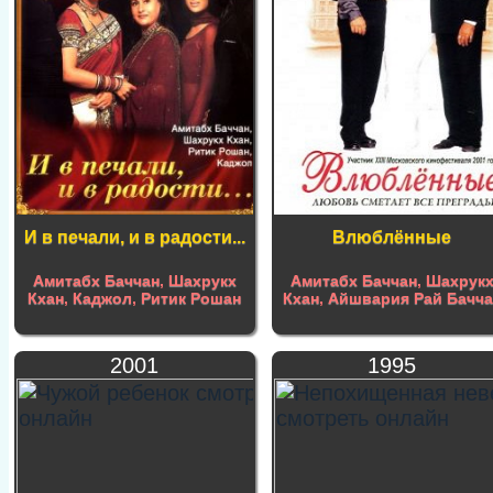
И в печали, и в радости...
Влюблённые
Амитабх Баччан
,
Шахрукх
Амитабх Баччан
,
Шахрук
Кхан
,
Каджол
,
Ритик Рошан
Кхан
,
Айшвария Рай Бачча
2001
1995