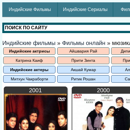
Индийские Фильмы
Индийские Сериалы
Фил
Индийские фильмы
»
Фильмы онлайн
» мюзик
Индийские актрисы
Айшвария Рай
Дипи
Катрина Каиф
Прити Зинта
При
Индийские актеры
Акшай Кумар
Ал
Митхун Чакраборти
Ритик Рошан
Са
2001
2000