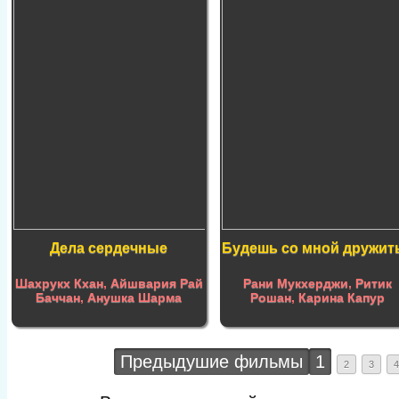
Дела сердечные
Будешь со мной дружит
Шахрукх Кхан
,
Айшвария Рай
Рани Мукхерджи
,
Ритик
Баччан
,
Анушка Шарма
Рошан
,
Карина Капур
Предыдушие фильмы
1
2
3
4