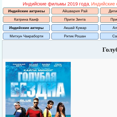
Индийские фильмы 2019 года
Индийские 
,
Индийские актрисы
Айшвария Рай
Дипи
Катрина Каиф
Прити Зинта
При
Индийские актеры
Акшай Кумар
Ал
Митхун Чакраборти
Ритик Рошан
Са
Голу