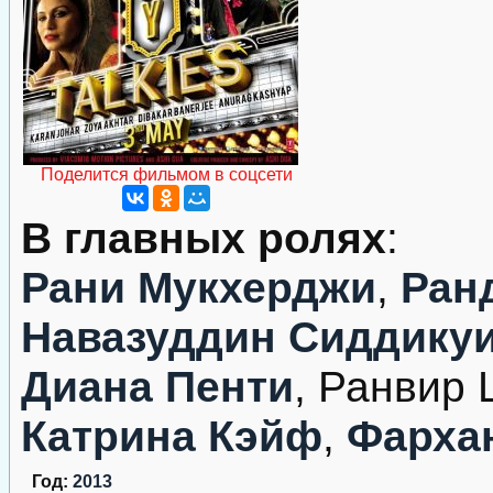
Поделится фильмом в соцсети
В главных ролях
:
Рани Мукхерджи
,
Ран
Навазуддин Сиддику
Диана Пенти
, Ранвир
Катрина Кэйф
,
Фарха
Год:
2013