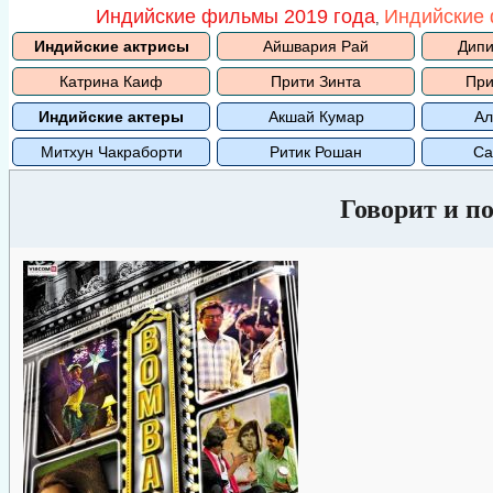
Индийские фильмы 2019 года
Индийские 
,
Индийские актрисы
Айшвария Рай
Дипи
Катрина Каиф
Прити Зинта
При
Индийские актеры
Акшай Кумар
Ал
Митхун Чакраборти
Ритик Рошан
Са
Говорит и п