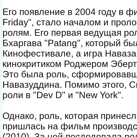
Его появление в 2004 году в ф
Friday", стало началом и прол
ролям. Его первая ведущая р
Бхаргава "Patang", который б
Кинофестивале, а игра Наваз
кинокритиком Роджером Эберто
Это была роль, сформировавша
Навазуддина. Помимо этого, С
роли в "Dev D" и "New York".
Однако, роль, которая принесл
пришлась на фильм производст
(2010). За ней последовала р