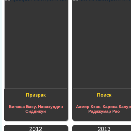
Призрак
Поиск
Бипаша Басу
,
Навазуддин
Аамир Кхан
,
Карина Капу
Сиддикуи
Раджкумар Рао
2012
2013