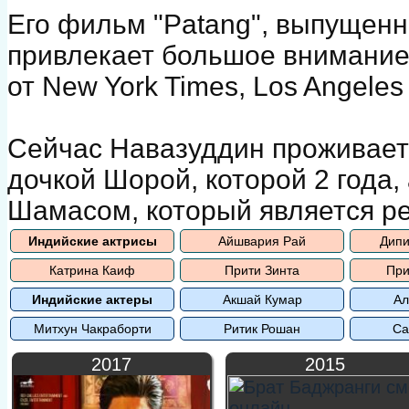
Его фильм "Patang", выпущен
привлекает большое внимание
от New York Times, Los Angele
Сейчас Навазуддин проживает
дочкой Шорой, которой 2 года
Шамасом, который является р
Индийские актрисы
Айшвария Рай
Дипи
Катрина Каиф
Прити Зинта
При
Индийские актеры
Акшай Кумар
Ал
Митхун Чакраборти
Ритик Рошан
Са
2017
2015