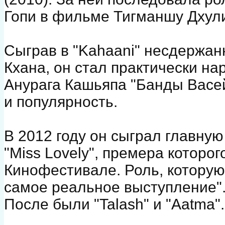
Гопи в фильме Тигманшу Дхули
Сыграв в "Kahaani" несдержан
Кхана, он стал практически н
Анурага Кашьяпа "Банды Васей
и популярность.
В 2012 году он сыграл главн
"Miss Lovely", премера которо
Кинофестивале. Роль, которую
самое реальное выступление"
После были "Talash" и "Aatma".