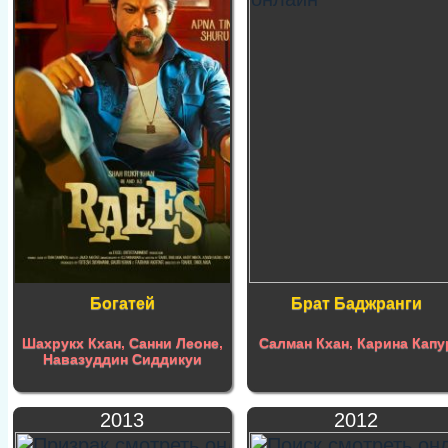
Богатей
Брат Баджранги
Шахрукх Кхан
,
Санни Леоне
,
Салман Кхан
,
Карина Капу
Навазуддин Сиддикуи
2013
2012