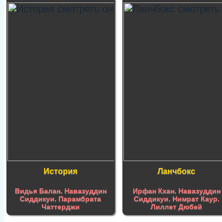
История
Ланчбокс
Видья Балан
,
Навазуддин
Ирфан Кхан
,
Навазуддин
Сиддикуи
,
Парамбрата
Сиддикуи
,
Нимрат Каур
,
Чаттерджи
Лиллет Дюбей