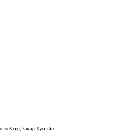
упам Кхер, Закир Хуссэйн