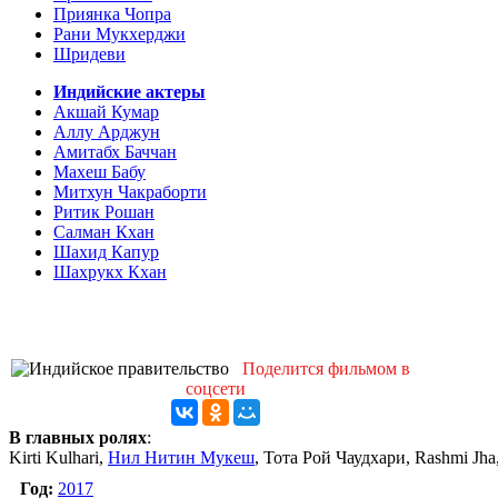
Приянка Чопра
Рани Мукхерджи
Шридеви
Индийские актеры
Акшай Кумар
Аллу Арджун
Амитабх Баччан
Махеш Бабу
Митхун Чакраборти
Ритик Рошан
Салман Кхан
Шахид Капур
Шахрукх Кхан
Поделится фильмом в
соцсети
В главных ролях
:
Kirti Kulhari,
Нил Нитин Мукеш
, Тота Рой Чаудхари, Rashmi J
Год:
2017