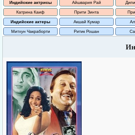
Индийские актрисы
Айшвария Рай
Дипи
Катрина Каиф
Прити Зинта
При
Индийские актеры
Акшай Кумар
Ал
Митхун Чакраборти
Ритик Рошан
Са
Ин