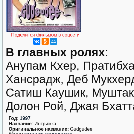
Поделится фильмом в соцсети
В главных ролях
:
Анупам Кхер, Пратибха
Хансрадж, Деб Мукхер
Сатиш Каушик, Муштак
Долон Рой, Джая Бхат
Год:
1997
Название:
Интрижка
Оригинальное название:
Gudgudee