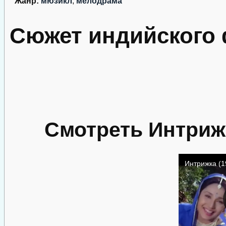
Жанр:
мюзикл
,
мелодрама
Сюжет индийского
Смотреть Интриж