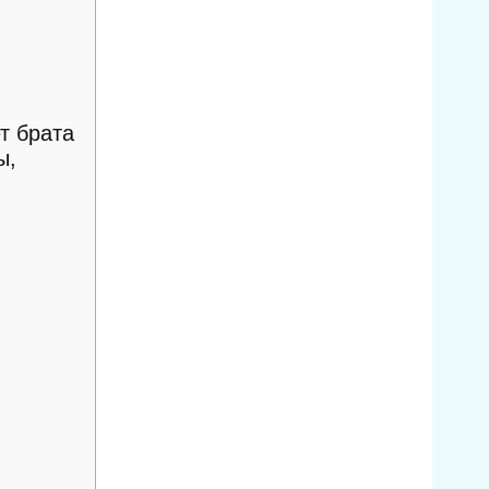
т брата
ы,