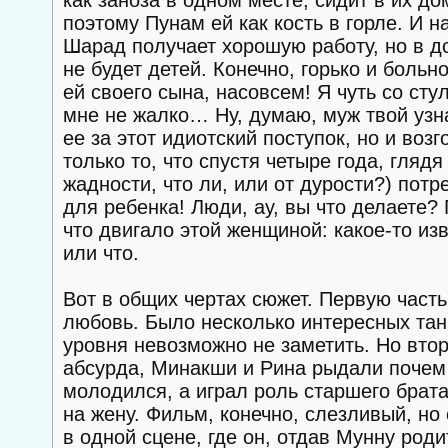
как заноза в одном месте, сидит в их д
поэтому Пунам ей как кость в горле. И н
Шарад получает хорошую работу, но в д
не будет детей. Конечно, горько и больн
ей своего сына, насовсем! Я чуть со сту
мне не жалко… Ну, думаю, муж твой узна
ее за этот идиотский поступок, но и во
только то, что спустя четыре года, глядя
жадности, что ли, или от дурости?) пот
для ребенка! Люди, ау, вы что делаете?
что двигало этой женщиной: какое-то из
или что.
Вот в общих чертах сюжет. Первую часть
любовь. Было несколько интересных тан
уровня невозможно не заметить. Но втор
абсурда, Минакши и Рина рыдали почем 
молодился, а играл роль старшего брата
на жену. Фильм, конечно, слезливый, но 
в одной сцене, где он, отдав Мунну роди