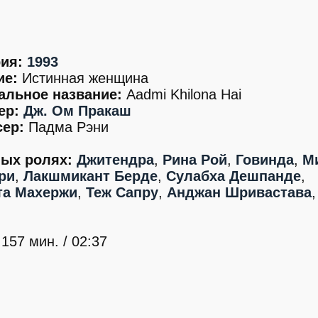
ия:
1993
ие:
Истинная женщина
альное название:
Aadmi Khilona Hai
ер:
Дж. Ом Пракаш
ер:
Падма Рэни
ных ролях:
Джитендра
,
Рина Рой
,
Говинда
,
М
ри
,
Лакшмикант Берде
,
Сулабха Дешпанде
,
а Махержи
,
Теж Сапру
,
Анджан Шривастава
157 мин. / 02:37