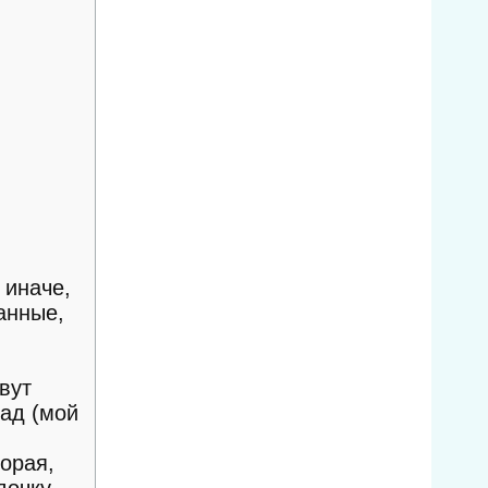
 иначе,
анные,
вут
рад (мой
торая,