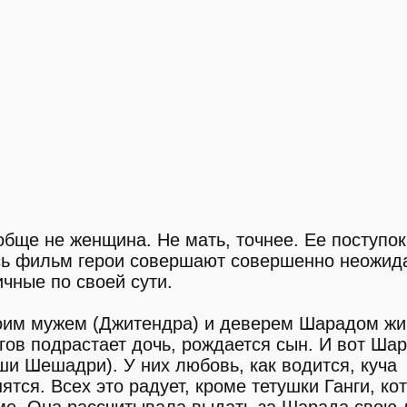
обще не женщина. Не мать, точнее. Ее поступок
есь фильм герои совершают совершенно неожид
ичные по своей сути.
своим мужем (Джитендра) и деверем Шарадом жи
гов подрастает дочь, рождается сын. И вот Ша
и Шешадри). У них любовь, как водится, куча
тся. Всех это радует, кроме тетушки Ганги, ко