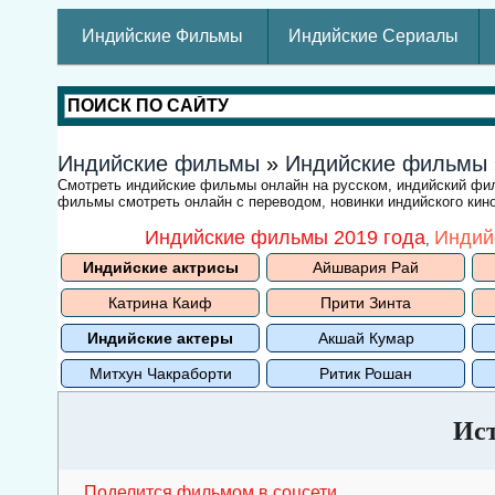
Индийские Фильмы
Индийские Сериалы
Индийские фильмы
»
Индийские фильмы
Смотреть индийские фильмы онлайн на русском, индийский ф
фильмы смотреть онлайн с переводом, новинки индийского кино
Индийские фильмы 2019 года
Индий
,
Индийские актрисы
Айшвария Рай
Катрина Каиф
Прити Зинта
Индийские актеры
Акшай Кумар
Митхун Чакраборти
Ритик Рошан
Ис
Поделится фильмом в соцсети