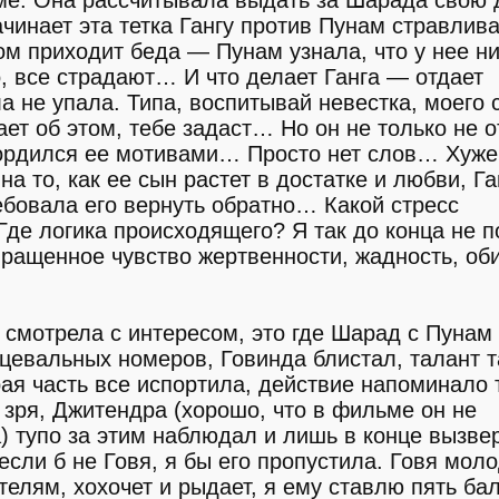
оме. Она рассчитывала выдать за Шарада свою 
ачинает эта тетка Гангу против Пунам стравлива
ом приходит беда — Пунам узнала, что у нее ни
о, все страдают… И что делает Ганга — отдает
ла не упала. Типа, воспитывай невестка, моего 
ет об этом, тебе задаст… Но он не только не 
згордился ее мотивами… Просто нет слов… Хуже
 на то, как ее сын растет в достатке и любви, Га
ребовала его вернуть обратно… Какой стресс
 Где логика происходящего? Я так до конца не п
вращенное чувство жертвенности, жадность, об
 смотрела с интересом, это где Шарад с Пунам
цевальных номеров, Говинда блистал, талант т
ая часть все испортила, действие напоминало 
зря, Джитендра (хорошо, что в фильме он не
) тупо за этим наблюдал и лишь в конце вызве
если б не Говя, я бы его пропустила. Говя моло
телям, хохочет и рыдает, я ему ставлю пять ба