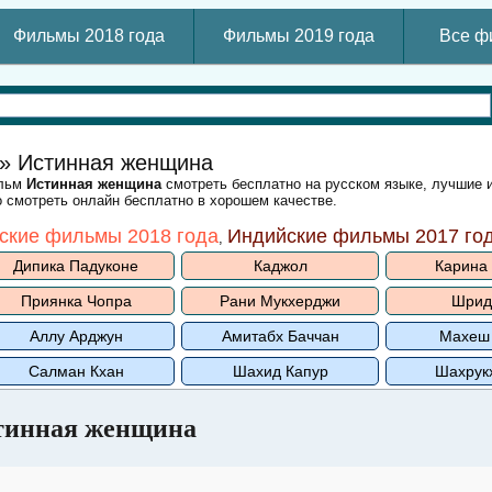
Фильмы 2018 года
Фильмы 2019 года
Все ф
» Истинная женщина
ильм
Истинная женщина
смотреть бесплатно на русском языке, лучшие 
 смотреть онлайн бесплатно в хорошем качестве.
ские фильмы 2018 года
Индийские фильмы 2017 го
,
Дипика Падуконе
Каджол
Карина
Приянка Чопра
Рани Мукхерджи
Шрид
Аллу Арджун
Амитабх Баччан
Махеш
Салман Кхан
Шахид Капур
Шахрук
тинная женщина