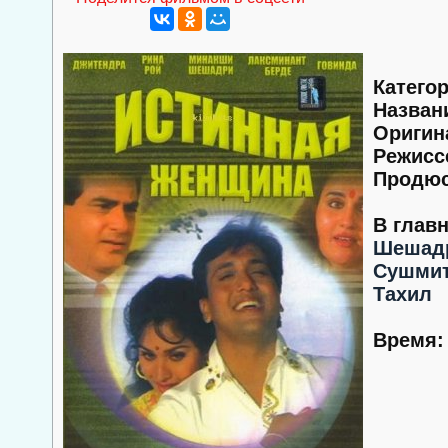
Категор
Назван
Оригин
Режисс
Продюс
В глав
Шешад
Сушмит
Тахил
Время: