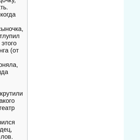
дочку,
ть.
когда
сыночка,
отлупил
 этого
нга (от
оняла,
ида
 крутили
акого
театр
рился
дец,
ллов.