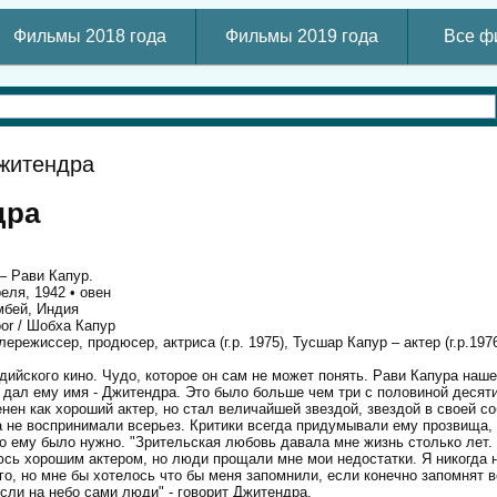
Фильмы 2018 года
Фильмы 2019 года
Все ф
житендра
дра
 Рави Капур.
еля, 1942 • овен
бей, Индия
or / Шобха Капур
ережиссер, продюсер, актриса (г.р. 1975), Тусшар Капур – актер (г.р.197
ндийского кино. Чудо, которое он сам не может понять. Рави Капура наш
 дал ему имя - Джитендра. Это было больше чем три с половиной десят
енен как хороший актер, но стал величайшей звездой, звездой в своей с
да не воспринимали всерьез. Критики всегда придумывали ему прозвища,
его ему было нужно. "Зрительская любовь давала мне жизнь столько лет.
юсь хорошим актером, но люди прощали мне мои недостатки. Я никогда 
го, но мне бы хотелось что бы меня запомнили, если конечно запомнят в
если на небо сами люди" - говорит Джитендра.