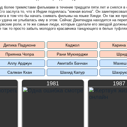
д более тремястами фильмами в течение тридцати пяти лет и снялся в
го заслуга то, что в Индии поднялась "южная волна". Он заинтересова
юга в том что бы начать снимать фильмы на языке Хинди. Он так же про
 удача не улыбалась ему в этом. Сейчас Джитендра находится на пере
цовские роли, и те же самые люди, которые сделали его звездой должны
не так то просто забыть молодого красавчика танцующего в белых туфлях
Дипика Падуконе
Каджол
Карина
Приянка Чопра
Рани Мукхерджи
Шрид
Аллу Арджун
Амитабх Баччан
Махеш
Салман Кхан
Шахид Капур
Шахрук
1981
1987