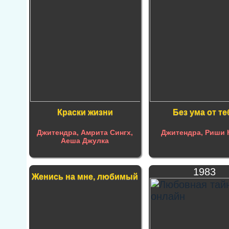
Краски жизни
Без ума от те
Джитендра, Амрита Сингх,
Джитендра, Риши 
Аеша Джулка
1983
Женись на мне, любимый