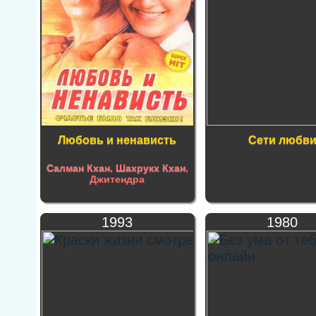
Любовь и ненависть
Сети любв
Салман Кхан
,
Шахрукх Кхан
,
Джитендра
1993
1980