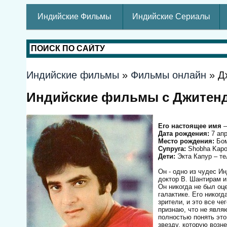
Индийские Фильмы
Индийские Сериалы
Индийские фильмы
»
Фильмы онлайн
» Д
Индийские фильмы с Джитен
Его настоящее имя
—
Дата рождения:
7 апр
Место рождения:
Бом
Супруга:
Shobha Kapo
Дети:
Экта Капур – тел
Он - одно из чудес И
доктор В. Шантирам и
Он никогда не был оц
галактике. Его никог
зрители, и это все ч
признаю, что не явля
полностью понять это
звездy, которую возн