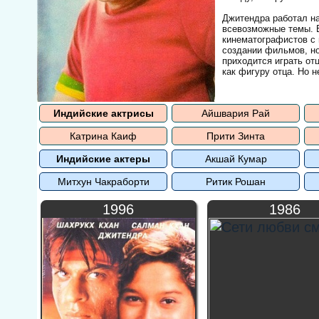
Джитендра работал на
всевозможные темы. Е
кинематографистов с 
создании фильмов, но
приходится играть от
как фигуру отца. Но 
Индийские актрисы
Айшвария Рай
Катрина Каиф
Прити Зинта
Индийские актеры
Акшай Кумар
Митхун Чакраборти
Ритик Рошан
1996
1986