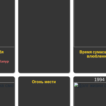
бя
Время сумас
влюблен
Капур
1994
Огонь мести