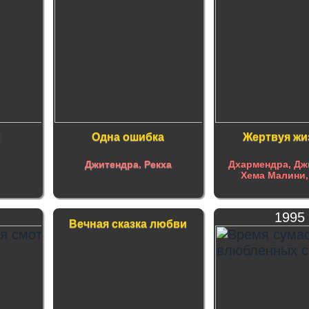
и
Одна ошибка
Жертвуя ж
Джитендра
,
Рекха
Дхармендра, Дж
Хема Малини,
1995
Вечная сказка любви