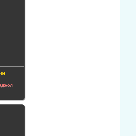
ни
аджол