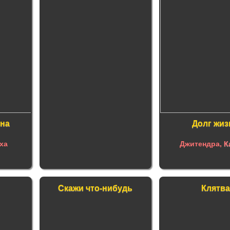
на
Долг жиз
ха
Джитендра,
К
Скажи что-нибудь
Клятва