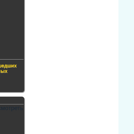
шедших
ных