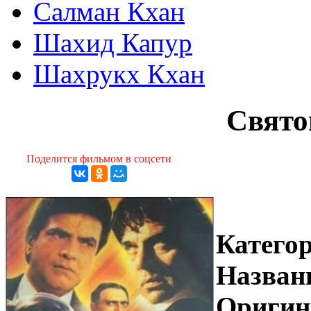
Салман Кхан
Шахид Капур
Шахрукх Кхан
Свято
Поделится фильмом в соцсети
Катего
Назван
Оригин