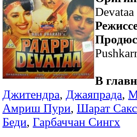
Devataa
Режиссе
Продюс
Pushkar
В глав
Джитендра
,
Джаяпрада
,
М
Амриш Пури
,
Шарат Сакс
Беди
,
Гарбаччан Сингх