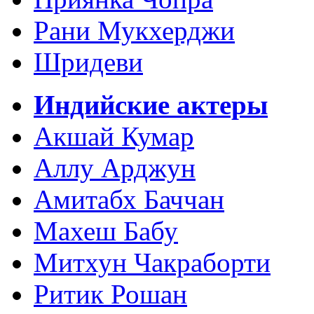
Рани Мукхерджи
Шридеви
Индийские актеры
Акшай Кумар
Аллу Арджун
Амитабх Баччан
Махеш Бабу
Митхун Чакраборти
Ритик Рошан