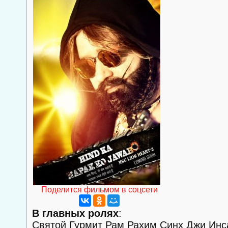
Поделится фильмом в соцсети
В главных ролях
:
Святой Гурмит Рам Рахим Синх Джи Инса