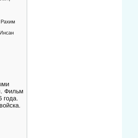
м Рахим
 Инсан
ыми
м. Фильм
6 года.
войска.