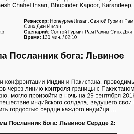
sh Chahel Insan, Bhupinder Kapoor, Karandeep,
Режиссер:
Honeypreet Insan, Святой Гурмит Ра
Синх Джи Инсан
ab
Сценарий:
Святой Гурмит Рам Рахим Синх Джи
Время:
130 мин. / 02:10
а Посланник бога: Львиное
и конфронтации Индии и Пакистана, проводим
ов через линию контроля границы с Пакистано
но, могло произойти в ночь на 29 сентября 201
ешествие индийского солдата, ведущего свои 
ть гордостью сердце каждого индийца ...
а Посланник бога: Львиное Сердце 2: