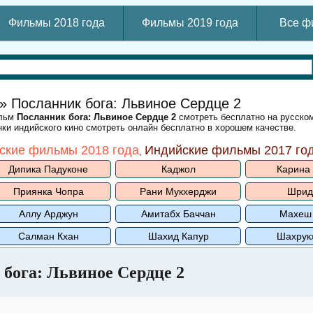
Фильмы 2018 года
Фильмы 2019 года
Все ф
» Посланник бога: Львиное Сердце 2
ильм
Посланник бога: Львиное Сердце 2
смотреть бесплатно на русском
ки индийского кино смотреть онлайн бесплатно в хорошем качестве.
ские фильмы 2018 года
Индийские фильмы 2017 го
,
Дипика Падуконе
Каджол
Карина
Приянка Чопра
Рани Мукхерджи
Шрид
Аллу Арджун
Амитабх Баччан
Махеш
Салман Кхан
Шахид Капур
Шахрук
бога: Львиное Сердце 2