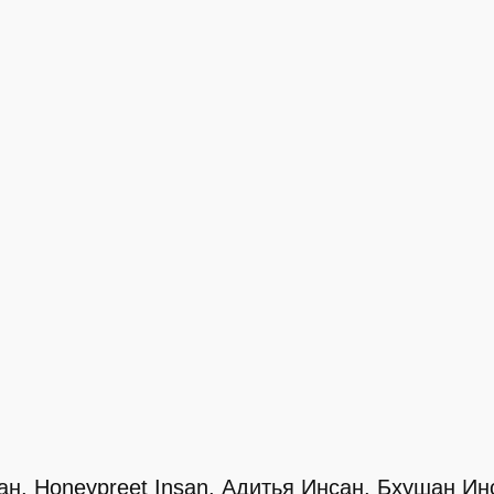
н, Honeypreet Insan, Адитья Инсан, Бхушан Ин