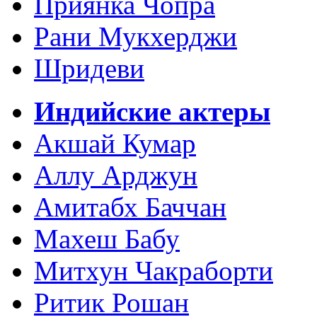
Приянка Чопра
Рани Мукхерджи
Шридеви
Индийские актеры
Акшай Кумар
Аллу Арджун
Амитабх Баччан
Махеш Бабу
Митхун Чакраборти
Ритик Рошан