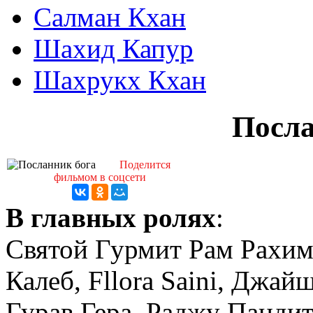
Салман Кхан
Шахид Капур
Шахрукх Кхан
Посла
Поделится
фильмом в соцсети
В главных ролях
:
Святой Гурмит Рам Рахим
Калеб, Fllora Saini, Джай
Гурав Гера, Раджу Пандит,