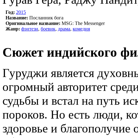
Год:
2015
Название:
Посланник бога
Оригинальное название:
MSG: The Messenger
Жанр:
фэнтези
,
боевик
,
драма
,
комедия
Сюжет индийского фи
Гуруджи является духовн
огромный авторитет среди
судьбы и встал на путь и
пороков. Но есть люди, к
здоровье и благополучие 