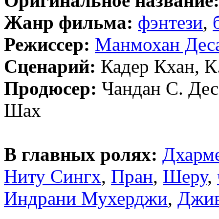
Оригинальное название
Жанр фильма:
фэнтези
,
Режиссер:
Манмохан Дес
Сценарий:
Кадер Кхан, К
Продюсер:
Чандан С. Дес
Шах
В главных ролях:
Дхарм
Ниту Сингх
,
Пран
,
Шеру
,
Индрани Мухерджи
,
Джи