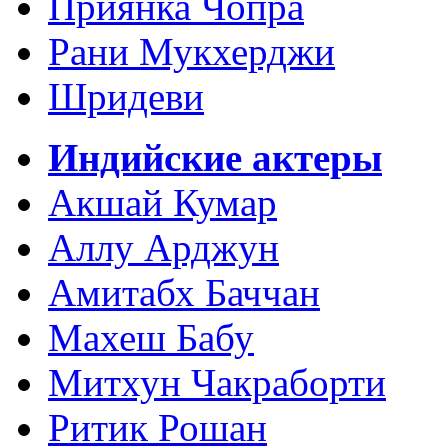
Приянка Чопра
Рани Мукхерджи
Шридеви
Индийские актеры
Акшай Кумар
Аллу Арджун
Амитабх Баччан
Махеш Бабу
Митхун Чакраборти
Ритик Рошан