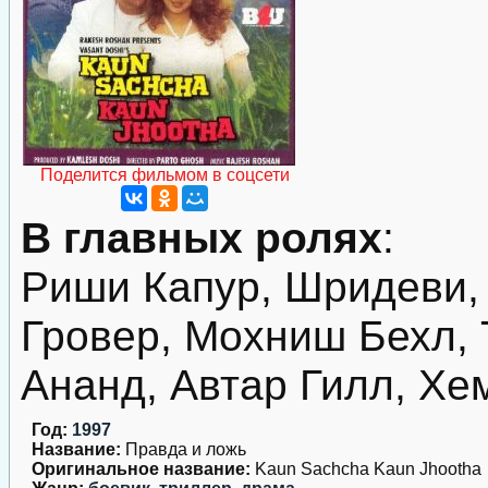
Поделится фильмом в соцсети
В главных ролях
:
Риши Капур, Шридеви,
Гровер, Мохниш Бехл, 
Ананд, Автар Гилл, Хе
Год:
1997
Название:
Правда и ложь
Оригинальное название:
Kaun Sachcha Kaun Jhootha