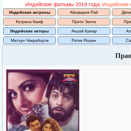
Индийские фильмы 2019 года
Индийские 
,
Индийские актрисы
Айшвария Рай
Дипи
Катрина Каиф
Прити Зинта
При
Индийские актеры
Акшай Кумар
Ал
Митхун Чакраборти
Ритик Рошан
Са
Прав