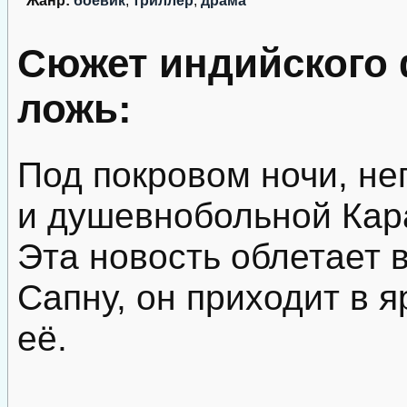
Жанр:
боевик
,
триллер
,
драма
Сюжет индийского
ложь:
Под покровом ночи, н
и душевнобольной Кара
Эта новость облетает в
Сапну, он приходит в я
её.