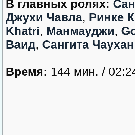
В главных ролях:
Сан
Джухи Чавла
,
Ринке 
Khatri
,
Манмауджи
,
Go
Ваид
,
Сангита Чаухан
Время:
144 мин. / 02:2