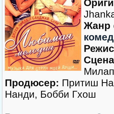
Ориги
Jhanka
Жанр
комед
Режис
Сцена
Милап
Продюсер:
Притиш Нан
Нанди, Бобби Гхош