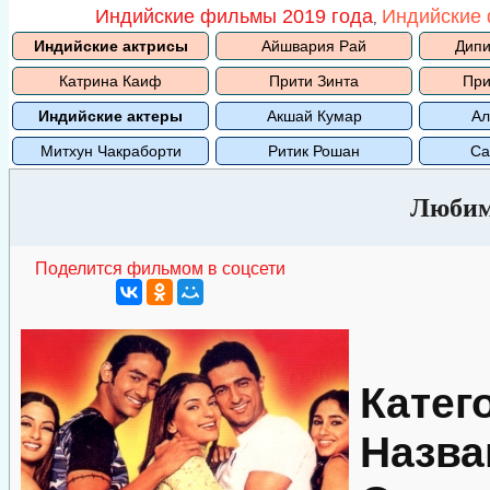
Индийские фильмы 2019 года
Индийские 
,
Индийские актрисы
Айшвария Рай
Дипи
Катрина Каиф
Прити Зинта
При
Индийские актеры
Акшай Кумар
Ал
Митхун Чакраборти
Ритик Рошан
Са
Любим
Поделится фильмом в соцсети
Катег
Назва