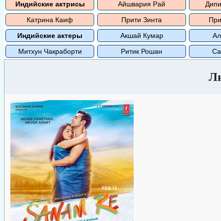
Индийские актрисы
Айшвария Рай
Дипи
Катрина Каиф
Прити Зинта
При
Индийские актеры
Акшай Кумар
Ал
Митхун Чакраборти
Ритик Рошан
Са
Л