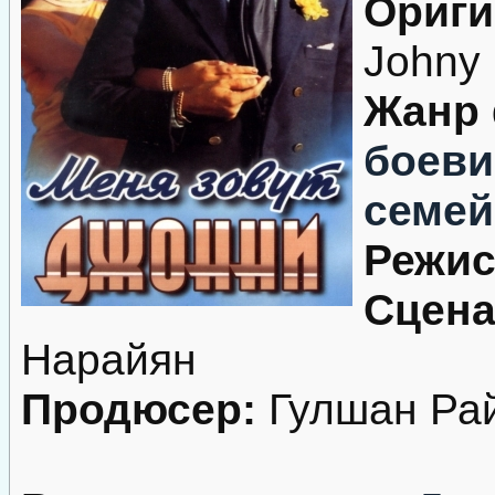
Ориги
Johny
Жанр
боеви
семе
Режис
Сцена
Нарайян
Продюсер:
Гулшан Ра