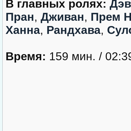
В главных ролях:
Дэв
Пран
,
Дживан
,
Прем Н
Ханна
,
Рандхава
,
Сул
Время:
159 мин. / 02:3