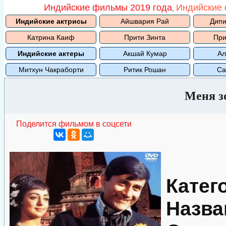
Индийские фильмы 2019 года
Индийские 
,
Индийские актрисы
Айшвария Рай
Дипи
Катрина Каиф
Прити Зинта
При
Индийские актеры
Акшай Кумар
Ал
Митхун Чакраборти
Ритик Рошан
Са
Меня з
Поделится фильмом в соцсети
Катег
Назва