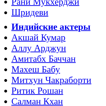
Рани Мукхерджи
Шридеви
Индийские актеры
Акшай Кумар
Аллу Арджун
Амитабх Баччан
Махеш Бабу
Митхун Чакраборти
Ритик Рошан
Салман Кхан