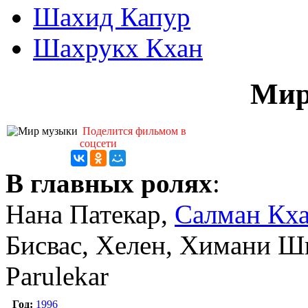
Шахид Капур
Шахрукх Кхан
Мир
Поделится фильмом в
соцсети
В главных ролях
:
Нана Патекар,
Салман Кх
Бисвас, Хелен, Химани Ши
Parulekar
Год:
1996