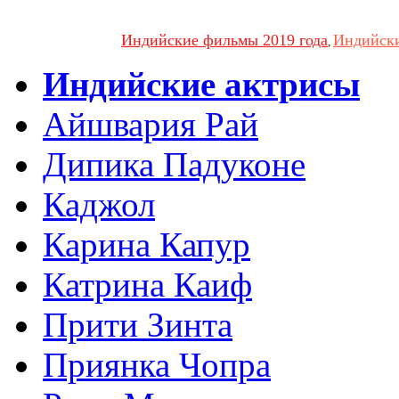
Индийские фильмы 2019 года
Индийски
,
Индийские актрисы
Айшвария Рай
Дипика Падуконе
Каджол
Карина Капур
Катрина Каиф
Прити Зинта
Приянка Чопра