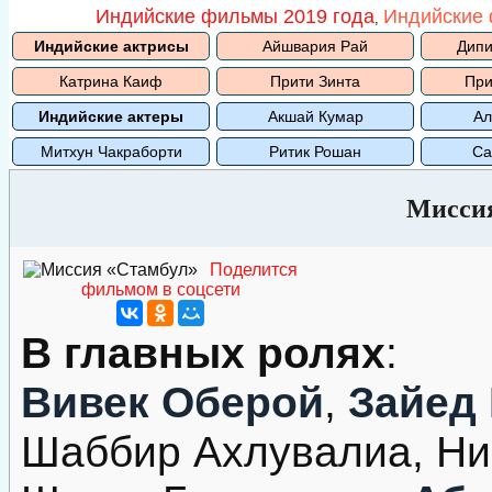
Индийские фильмы 2019 года
Индийские 
,
Индийские актрисы
Айшвария Рай
Дипи
Катрина Каиф
Прити Зинта
При
Индийские актеры
Акшай Кумар
Ал
Митхун Чакраборти
Ритик Рошан
Са
Миссия
Поделится
фильмом в соцсети
В главных ролях
:
Вивек Оберой
,
Зайед
Шаббир Ахлувалиа, Ни