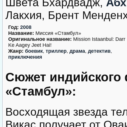
Швета Бхардвадж,
Абх
Лакхия, Брент Менден
Год:
2008
Название:
Миссия «Стамбул»
Оригинальное название:
Mission Istaanbul: Darr
Ke Aagey Jeet Hai!
Жанр:
боевик
,
триллер
,
драма
,
детектив
,
приключения
Сюжет индийского
«Стамбул»:
Восходящая звезда те
Викас получает от Ова