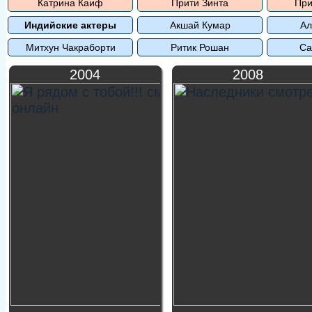
Катрина Каиф
Прити Зинта
При
Индийские актеры
Акшай Кумар
Ал
Митхун Чакраборти
Ритик Рошан
Са
2004
2008