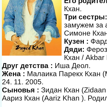
Его родител
Кхан.
Три сестры
замужем за 
Симоне Кхан
Кузен :
Фард
Дяди:
Фероз 
Кхан / Akbar
Друг детства :
Иша Деол.
Жена :
Малаика Парекх Кхан (M
24. 11. 2005.
Сыновья :
Зидан Кхан (Zidaan 
Аариз Кхан (Aariz Khan ). Родил