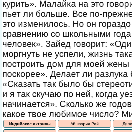
курить». Малайка на это говор
пьет ли больше. Все по-прежне
это изменилось. Но он гораздо
сравнению со школьными года
человек». Зайед говорит: «Оди
моргнуть не успели, жизнь так
построить дом для моей жены
поскорее». Делает ли разлука
«Сказать так было бы стереот
и я так скучаю по ней, когда у
начинается». Сколько же годо
какое твое любимое число? Ми
Индийские актрисы
Айшвария Рай
Дипи