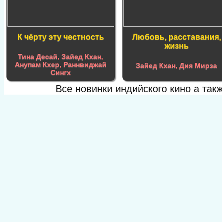
К чёрту эту честность
Любовь, расставания,
жизнь
Тина Десай
,
Зайед Кхан
,
Анупам Кхер
,
Раннвиджай
Зайед Кхан
,
Дия Мирза
Сингх
Все новинки индийского кино а та