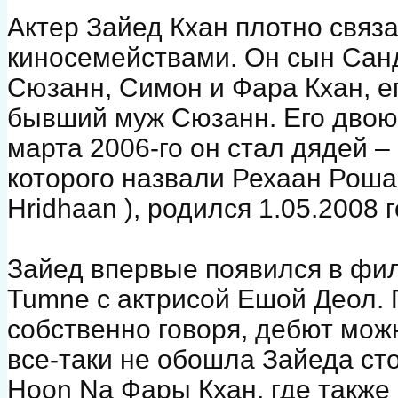
Актер Зайед Кхан плотно связ
киносемействами. Он сын Санд
Сюзанн, Симон и Фара Кхан, е
бывший муж Сюзанн. Его двою
марта 2006-го он стал дядей 
которого назвали Рехаан Роша
Hridhaan ), родился 1.05.2008 г
Зайед впервые появился в фил
Tumne с актрисой Ешой Деол.
собственно говоря, дебют мож
все-таки не обошла Зайеда сто
Hoon Na Фары Кхан, где также