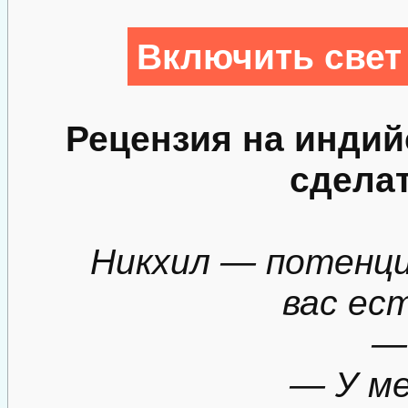
Включить свет
Рецензия на инди
сдела
Никхил — потенци
вас ес
—
— У ме