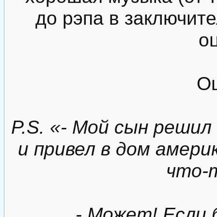
до рэпа в заключите
о
О
P.S. «- Мой сын решил
и привел в дом амери
что-
- Может! Если 