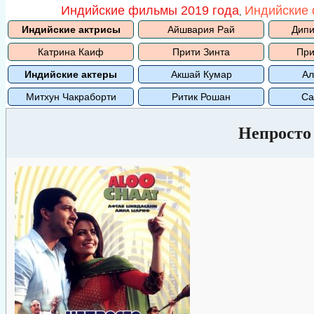
Индийские фильмы 2019 года
Индийские 
,
Индийские актрисы
Айшвария Рай
Дипи
Катрина Каиф
Прити Зинта
При
Индийские актеры
Акшай Кумар
Ал
Митхун Чакраборти
Ритик Рошан
Са
Непросто