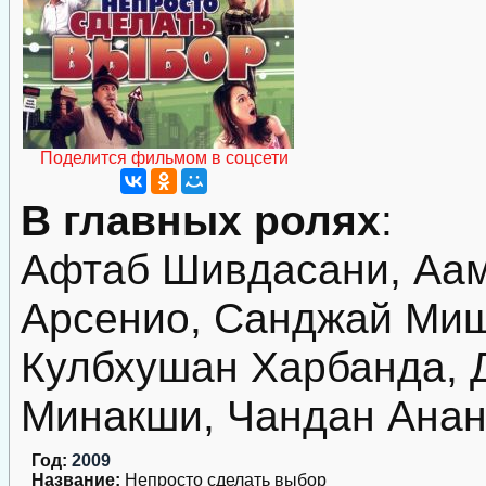
Поделится фильмом в соцсети
В главных ролях
:
Афтаб Шивдасани, Аа
Арсенио, Санджай Миш
Кулбхушан Харбанда, 
Минакши, Чандан Анан
Год:
2009
Название:
Непросто сделать выбор