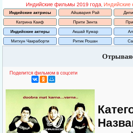
Индийские фильмы 2019 года
Индийские 
,
Индийские актрисы
Айшвария Рай
Дипи
Катрина Каиф
Прити Зинта
При
Индийские актеры
Акшай Кумар
Ал
Митхун Чакраборти
Ритик Рошан
Са
Отрываяс
Поделится фильмом в соцсети
Катег
Назва