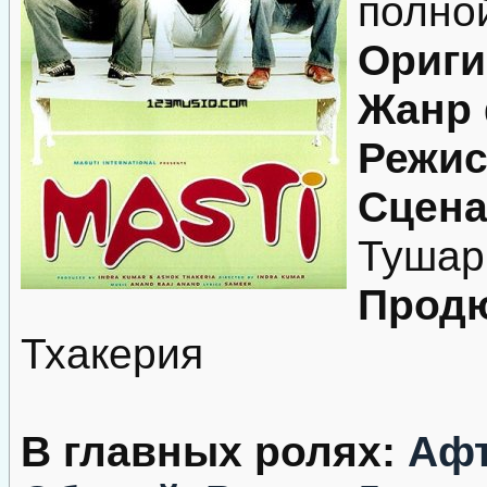
полной
Ориги
Жанр
Режис
Сцена
Тушар
Продю
Тхакерия
В главных ролях:
Афт