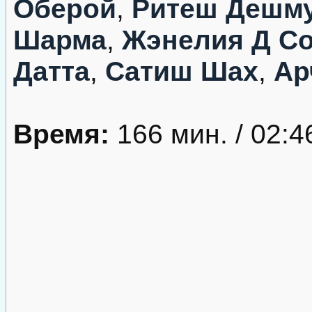
Оберой
,
Ритеш Дешм
Шарма
,
Жэнелия Д Со
Датта
,
Сатиш Шах
,
Ар
Время:
166 мин. / 02:4