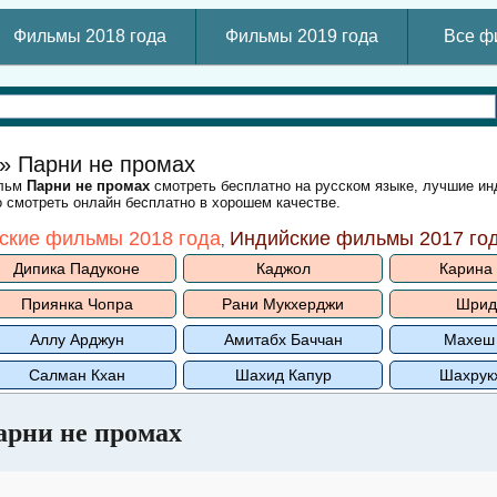
Фильмы 2018 года
Фильмы 2019 года
Все ф
» Парни не промах
ильм
Парни не промах
смотреть бесплатно на русском языке, лучшие ин
 смотреть онлайн бесплатно в хорошем качестве.
ские фильмы 2018 года
Индийские фильмы 2017 го
,
Дипика Падуконе
Каджол
Карина
Приянка Чопра
Рани Мукхерджи
Шрид
Аллу Арджун
Амитабх Баччан
Махеш
Салман Кхан
Шахид Капур
Шахрук
арни не промах