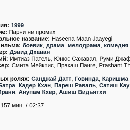
ия:
1999
ие:
Парни не промах
альное название:
Haseena Maan Jaayegi
ильма:
боевик
,
драма
,
мелодрама
,
комедия
ер:
Дэвид Дхаван
ий:
Имтиаз Патель, Юнюс Сажавал, Руми Джа
ер:
Смита Мейкпис, Пракаш Панге, Prashant T
ных ролях:
Санджай Датт
,
Говинда
,
Каришма 
Батра
,
Кадер Кхан
,
Пареш Раваль
,
Сатиш Ка
Ирани
,
Анупам Кхер
,
Ашиш Видьятхи
157 мин. / 02:37