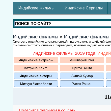
Индийские Фильмы
Индийские Сериалы
Индийские фильмы
»
Индийские фильмы
Смотреть индийские фильмы онлайн на русском, индийский ф
фильмы смотреть онлайн с переводом, новинки индийского кино
Индийские фильмы 2019 года
Индий
,
Индийские актрисы
Айшвария Рай
Катрина Каиф
Прити Зинта
Индийские актеры
Акшай Кумар
Митхун Чакраборти
Ритик Рошан
П
Поделится фильмом в соцсети