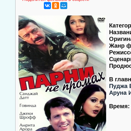
Категор
Назван
Оригин
Жанр ф
Режисс
Сценар
Продюс
В глав
Пуджа 
Аруна 
Время: