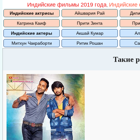
Индийские фильмы 2019 года
Индийские 
,
Индийские актрисы
Айшвария Рай
Дипи
Катрина Каиф
Прити Зинта
При
Индийские актеры
Акшай Кумар
Ал
Митхун Чакраборти
Ритик Рошан
Са
Такие 