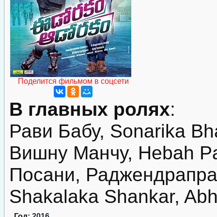
Поделится фильмом в соцсети
В главных ролях
:
Рави Бабу, Sonarika Bha
Вишну Манчу, Hebah P
Посани, Раджендрапра
Shakalaka Shankar, Ab
Год:
2016