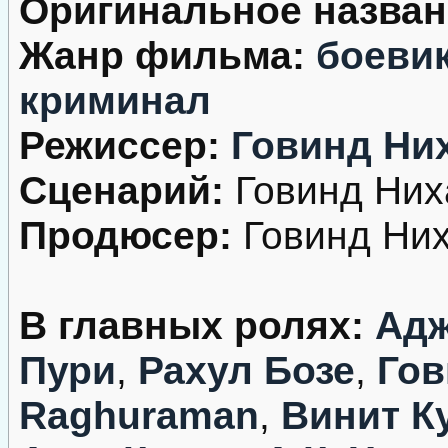
Оригинальное назван
Жанр фильма:
боеви
криминал
Режиссер:
Говинд Ни
Сценарий:
Говинд Них
Продюсер:
Говинд Них
В главных ролях:
Адж
Пури
,
Рахул Бозе
,
Гов
Raghuraman
,
Винит К