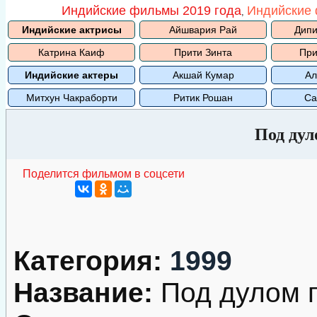
Индийские фильмы 2019 года
Индийские 
,
Индийские актрисы
Айшвария Рай
Дипи
Катрина Каиф
Прити Зинта
При
Индийские актеры
Акшай Кумар
Ал
Митхун Чакраборти
Ритик Рошан
Са
Под дул
Поделится фильмом в соцсети
Категория:
1999
Название:
Под дулом 