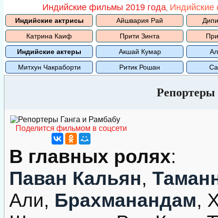
Индийские фильмы 2019 года
Индийские 
,
Индийские актрисы
Айшвария Рай
Дипи
Катрина Каиф
Прити Зинта
При
Индийские актеры
Акшай Кумар
Ал
Митхун Чакраборти
Ритик Рошан
Са
Репортеры 
Поделится фильмом в соцсети
В главных ролях
:
Паван Кальян
,
Таманн
Али,
Брахманандам
, 