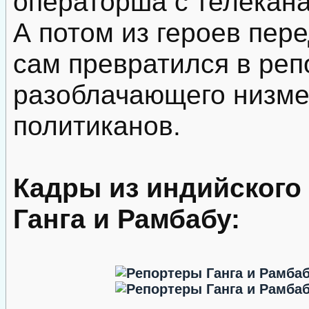
операторша с телекана
А потом из героев пер
сам превратился в реп
разоблачающего низме
политиканов.
Кадры из индийског
Ганга и Рамбабу: