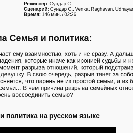
Режиссер:
Сундар С
Сценарий:
Сундар С., Venkat Raghavan, Udhaya
Время:
146 мин. / 02:26
а Семья и политика:
ает ему взаимностью, хоть и не сразу. А даль
адения, которые иначе как иронией судьбы и н
 момент разрыва отношений, который подстраи
девушку. В свою очередь, разрыв тянет за соб
няется, что парень не из простой семьи, а из 
 семьи... В чем причина разрыва семейных отн
рень воссоединить семью?
и политика на русском языке