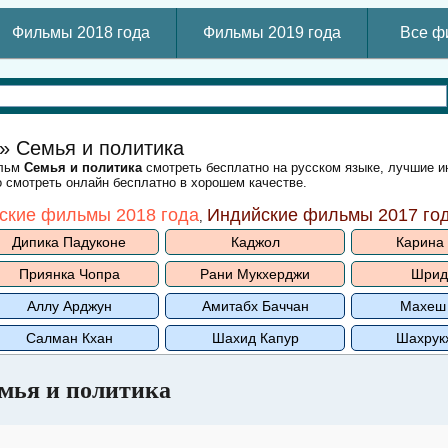
Фильмы 2018 года
Фильмы 2019 года
Все ф
» Семья и политика
ильм
Семья и политика
смотреть бесплатно на русском языке, лучшие и
 смотреть онлайн бесплатно в хорошем качестве.
ские фильмы 2018 года
Индийские фильмы 2017 го
,
Дипика Падуконе
Каджол
Карина
Приянка Чопра
Рани Мукхерджи
Шрид
Аллу Арджун
Амитабх Баччан
Махеш
Салман Кхан
Шахид Капур
Шахрук
мья и политика