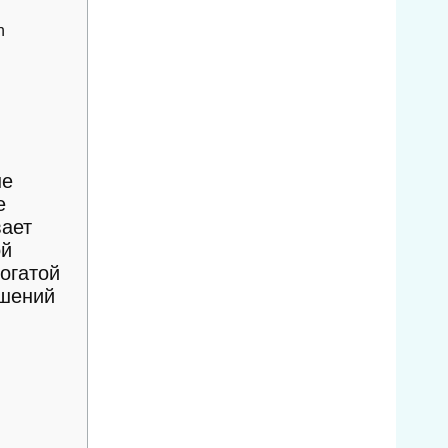
n
ше
е
вает
ой
богатой
ошений