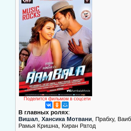
Поделится фильмом в соцсети
В главных ролях
:
Вишал
,
Хансика Мотвани
, Прабху, Ваи
Рамья Кришна, Киран Ратод