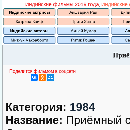
Индийские фильмы 2019 года
Индийские 
,
Индийские актрисы
Айшвария Рай
Дипи
Катрина Каиф
Прити Зинта
При
Индийские актеры
Акшай Кумар
Ал
Митхун Чакраборти
Ритик Рошан
Са
Приё
Поделится фильмом в соцсети
Категория:
1984
Название:
Приёмный 