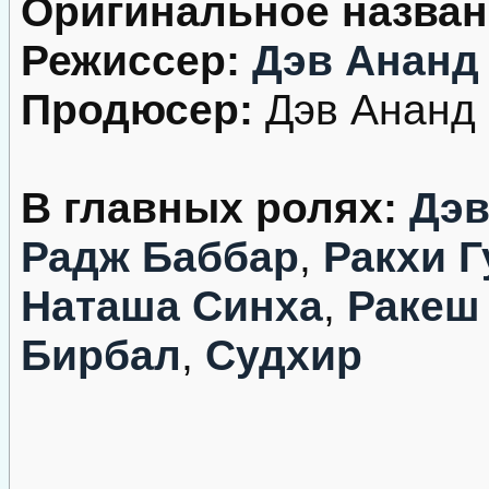
Оригинальное назван
Режиссер:
Дэв Ананд
Продюсер:
Дэв Ананд
В главных ролях:
Дэв
Радж Баббар
,
Ракхи Г
Наташа Синха
,
Ракеш
Бирбал
,
Судхир