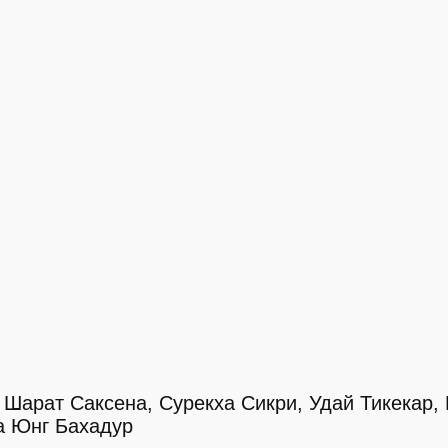
Шарат Саксена, Сурекха Сикри, Удай Тикекар,
на Юнг Бахадур