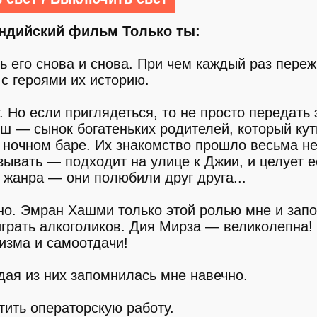
индийский фильм Только ты:
 его снова и снова. При чем каждый раз пере
с героями их историю.
. Но если приглядеться, то не просто передать
ш — сынок богатеньких родителей, который кут
 ночном баре. Их знакомство прошло весьма н
ывать — подходит на улице к Джии, и целует е
м жанра — они полюбили друг друга...
о. Эмран Хашми только этой ролью мне и зап
играть алкоголиков. Дия Мирза — великолепна!
изма и самоотдачи!
дая из них запомнилась мне навечно.
тить операторскую работу.