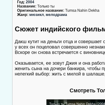
Год:
2004
Название:
Только ты
Оригинальное название:
Tumsa Nahin Dekha
Жанр:
мюзикл
,
мелодрама
Сюжет индийского фильм
Дакш кутит на деньги отца и совершает
у всех он поцеловал совершенно незнако
Вскоре он снова встречается с виновниц
Оказывается, ее зовут Джия и она рабо
женить сына на дочери банкира, чтобы 
нелегкий выбор: жить с милой в шалаше,
Смотреть То