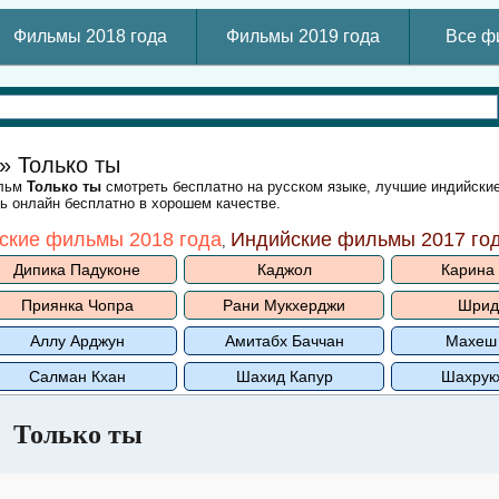
Фильмы 2018 года
Фильмы 2019 года
Все ф
» Только ты
ильм
Только ты
смотреть бесплатно на русском языке, лучшие индийск
ть онлайн бесплатно в хорошем качестве.
ские фильмы 2018 года
Индийские фильмы 2017 го
,
Дипика Падуконе
Каджол
Карина
Приянка Чопра
Рани Мукхерджи
Шрид
Аллу Арджун
Амитабх Баччан
Махеш
Салман Кхан
Шахид Капур
Шахрук
Только ты