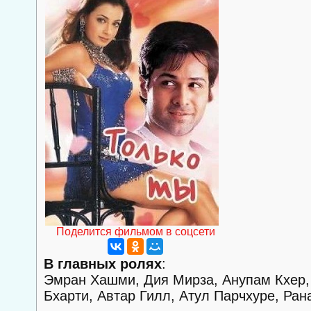
Поделится фильмом в соцсети
В главных ролях
:
Эмран Хашми, Дия Мирза, Анупам Кхер, 
Бхарти, Автар Гилл, Атул Парчхуре, Ра