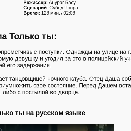
Режиссер:
Анураг Басу
Сценарий:
Субод Чопра
Время:
128 мин. / 02:08
а Только ты:
 опрометчивые поступки. Однажды на улице на г
мую девушку и угодил за это в полицейский уч
ей его задержания.
тает танцовщицей ночного клуба. Отец Даша со
приумножить свое состояние. Перед Дашем вста
 либо с постылой во дворце.
лько ты на русском языке