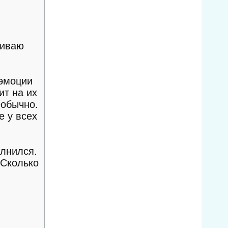
живаю
 эмоции
ит на их
еобычно.
е у всех
олнился.
 Сколько