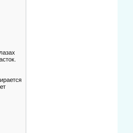
лазах
асток.
бирается
ет