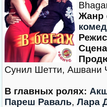
Bhaga
Жанр
комед
Режис
Сцена
Продю
Сунил Шетти, Ашвани 
В главных ролях:
Акш
Пареш Раваль
,
Лара 