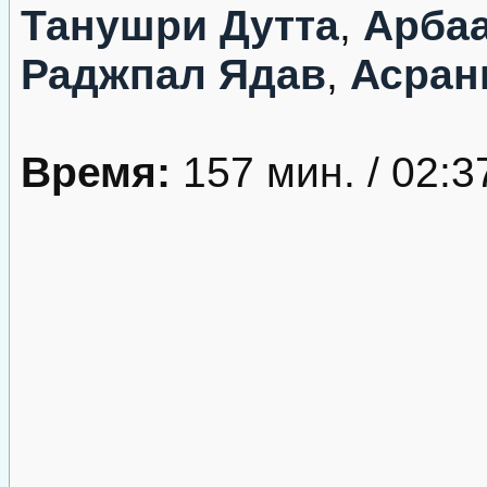
Танушри Дутта
,
Арбаа
Раджпал Ядав
,
Асран
Время:
157 мин. / 02:3