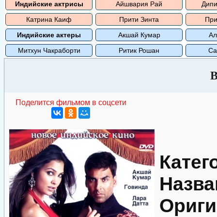
Индийские актрисы
Айшвария Рай
Дипи
Катрина Каиф
Прити Зинта
При
Индийские актеры
Акшай Кумар
Ал
Митхун Чакраборти
Ритик Рошан
Са
В
Поделится фильмом в соцсети
Катег
Назва
Ориги