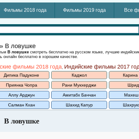
Фильмы 2018 года
Фильмы 2019 года
Все ф
» В ловушке
ильм
В ловушке
смотреть бесплатно на русском языке, лучшие индийск
ть онлайн бесплатно в хорошем качестве.
ские фильмы 2018 года
Индийские фильмы 2017 го
,
Дипика Падуконе
Каджол
Карина
Приянка Чопра
Рани Мукхерджи
Шрид
Аллу Арджун
Амитабх Баччан
Махеш
Салман Кхан
Шахид Капур
Шахрук
В ловушке