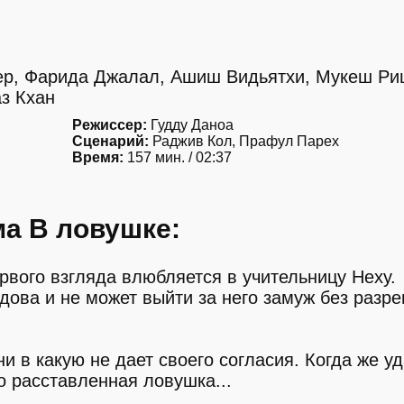
хер, Фарида Джалал, Ашиш Видьятхи, Мукеш Ри
з Кхан
Режиссер:
Гудду Даноа
Сценарий:
Раджив Кол, Прафул Парех
Время:
157 мин. / 02:37
а В ловушке:
рвого взгляда влюбляется в учительницу Неху.
дова и не может выйти за него замуж без разр
ни в какую не дает своего согласия. Когда же у
ко расставленная ловушка...