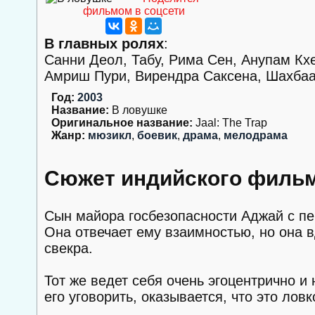
фильмом в соцсети
В главных ролях
:
Санни Деол, Табу, Рима Сен, Анупам К
Амриш Пури, Вирендра Саксена, Шахбаа
Год:
2003
Название:
В ловушке
Оригинальное название:
Jaal: The Trap
Жанр:
мюзикл
,
боевик
,
драма
,
мелодрама
Сюжет индийского фильм
Сын майора госбезопасности Аджай с пе
Она отвечает ему взаимностью, но она в
свекра.
Тот же ведет себя очень эгоцентрично и 
его уговорить, оказывается, что это лов