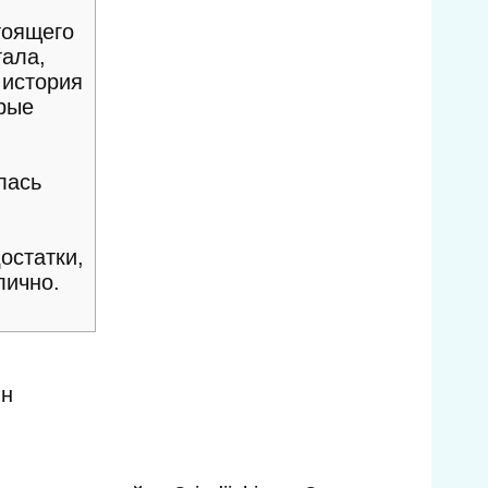
тоящего
тала,
 история
орые
лась
остатки,
лично.
йн