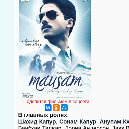
Поделится фильмом в соцсети
В главных ролях
:
Шахид Капур
,
Сонам Капур
,
Анупам К
Ваибхав Талвар, Лорна Андерсон, Jass Bh