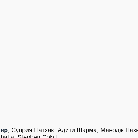
хер
, Суприя Патхак, Адити Шарма, Манодж Пах
atia, Stephen Colvil