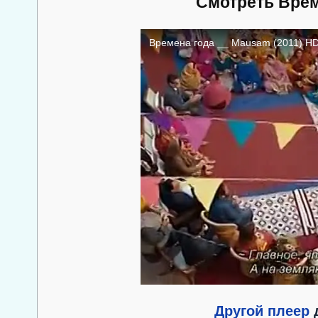
Смотреть Врем
Другой плеер
д