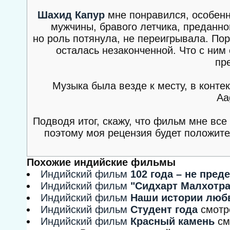
Шахид Капур
мне понравился, особенно
мужчины, бравого летчика, преданн
но роль потянула, не переигрывала. П
осталась незаконченной. Что с ним
пр
Музыка была везде к месту, в конте
Aa
Подводя итог, скажу, что фильм мне все
поэтому моя рецензия будет положител
Похожие индийские фильмы
Индийский фильм
102 года – не пред
Индийский фильм
"Сидхарт Малхотр
Индийский фильм
Наши истории люб
Индийский фильм
Студент года
смотр
Индийский фильм
Красный камень
см