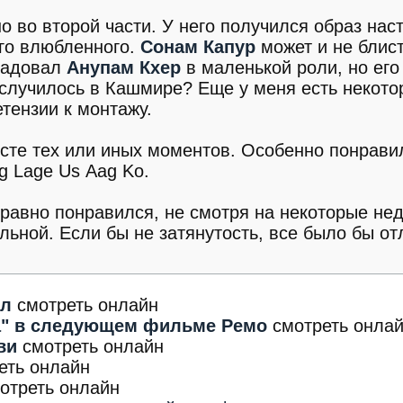
 во второй части. У него получился образ нас
ого влюбленного.
Сонам Капур
может и не блис
орадовал
Анупам Кхер
в маленькой роли, но его
 случилось в Кашмире? Еще у меня есть некот
етензии к монтажу.
ксте тех или иных моментов. Особенно понрави
g Lage Us Aag Ko.
 равно понравился, не смотря на некоторые нед
ьной. Если бы не затянутость, все было бы от
ел
смотреть онлайн
а" в следующем фильме Ремо
смотреть онла
ви
смотреть онлайн
еть онлайн
отреть онлайн