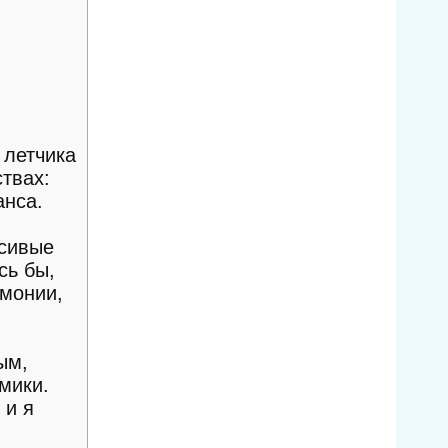
летчика
твах:
анса.
асивые
сь бы,
рмонии,
ым,
мики.
 и я