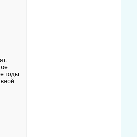
ят.
гое
ие годы
авной