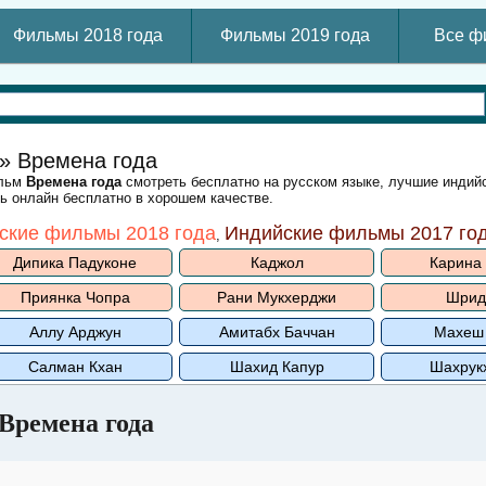
Фильмы 2018 года
Фильмы 2019 года
Все ф
» Времена года
ильм
Времена года
смотреть бесплатно на русском языке, лучшие инди
ть онлайн бесплатно в хорошем качестве.
ские фильмы 2018 года
Индийские фильмы 2017 го
,
Дипика Падуконе
Каджол
Карина
Приянка Чопра
Рани Мукхерджи
Шрид
Аллу Арджун
Амитабх Баччан
Махеш
Салман Кхан
Шахид Капур
Шахрук
Времена года