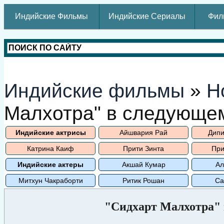
Индийские Фильмы
Индийские Сериалы
Фил
Индийские фильмы
»
Н
Малхотра" в следующе
Индийские актрисы
Айшвария Рай
Дипи
Катрина Каиф
Прити Зинта
При
Индийские актеры
Акшай Кумар
Ал
Митхун Чакраборти
Ритик Рошан
Са
"Сидхарт Малхотра"