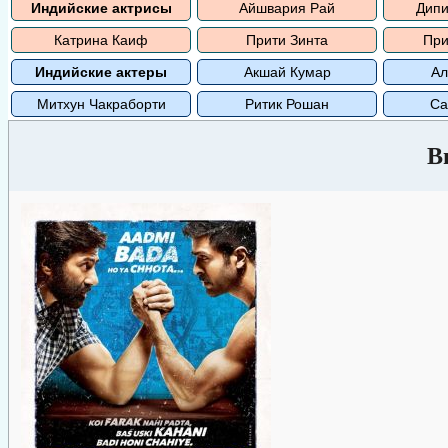
Индийские актрисы
Айшвария Рай
Дипи
Катрина Каиф
Прити Зинта
При
Индийские актеры
Акшай Кумар
Ал
Митхун Чакраборти
Ритик Рошан
Са
В