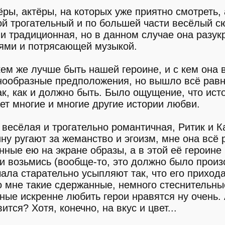
ры, актёры, на которых уже приятно смотреть, 
ой трогательный и по большей части весёлый с
 и традиционная, но в данном случае она разу
ями и потрясающей музыкой.
кем же лучше быть нашей героине, и с кем она 
нообразные предположения, но вышло всё равн
так, как и должно быть. Было ощущение, что ист
ает многие и многие другие истории любви.
весёлая и трогательно романтичная, Ритик и К
ину ругают за жеманство и эгоизм, мне она всё 
нные ею на экране образы, а в этой её героине 
ни возьмись (вообще-то, это должно было произ
чала старательно усыпляют так, что его прихода
 мне такие сдержанные, немного стеснительны
ные искренне любить герои нравятся ну очень. 
тся? Хотя, конечно, на вкус и цвет...