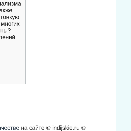
мализма
также
 тонкую
 многих
чны?
влений
ачестве
на сайте © indijskie.ru ©