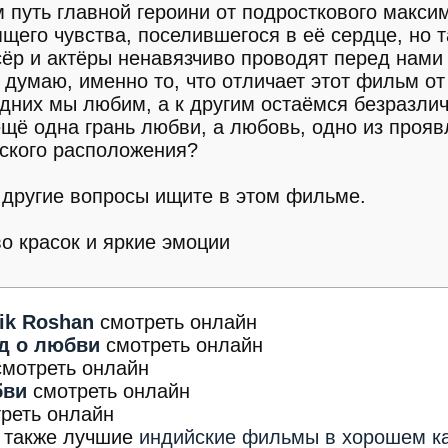
 путь главной героини от подросткового макси
щего чувства, поселившегося в её сердце, но 
сёр и актёры ненавязчиво проводят перед нами
 думаю, именно то, что отличает этот фильм от
одних мы любим, а к другим остаёмся безразли
ещё одна грань любви, а любовь, одно из проя
ского расположения?
 другие вопросы ищите в этом фильме.
во красок и яркие эмоции
ik Roshan
смотреть онлайн
д о любви
смотреть онлайн
смотреть онлайн
бви
смотреть онлайн
реть онлайн
а также лучшие
индийские фильмы в хорошем к