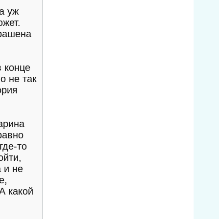
а уж
южет.
крашена
в конце
о не так
ория
арина
равно
где-то
ойти,
 и не
е,
А какой