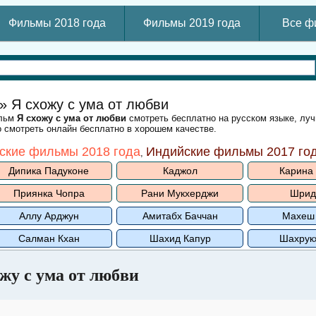
Фильмы 2018 года
Фильмы 2019 года
Все ф
» Я схожу с ума от любви
ильм
Я схожу с ума от любви
смотреть бесплатно на русском языке, лу
 смотреть онлайн бесплатно в хорошем качестве.
ские фильмы 2018 года
Индийские фильмы 2017 го
,
Дипика Падуконе
Каджол
Карина
Приянка Чопра
Рани Мукхерджи
Шрид
Аллу Арджун
Амитабх Баччан
Махеш
Салман Кхан
Шахид Капур
Шахрук
ожу с ума от любви