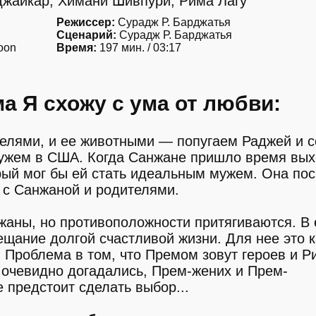
жайкар, Химани Шивпури, Рима Лагу
Режиссер:
Сурадж Р. Барджатья
Сценарий:
Сурадж Р. Барджатья
oon
Время:
197 мин. / 03:17
 Я схожу с ума от любви:
телями, и ее животными — попугаем Раджей и с
мужем в США. Когда Санжане пришло время вых
орый мог бы ей стать идеальным мужем. Она по
я с Санжаной и родителями.
аны, но противоположности притягиваются. В 
ещание долгой счастливой жизни. Для нее это к
. Проблема в том, что Премом зовут героев и Р
е очевидно догадались, Прем-жених и Прем-
предстоит сделать выбор...