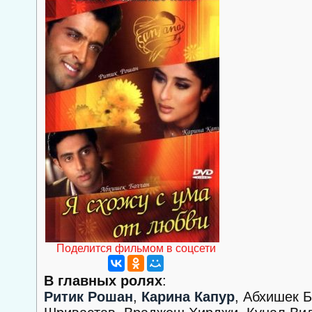
Поделится фильмом в соцсети
В главных ролях
:
Ритик Рошан
,
Карина Капур
, Абхишек 