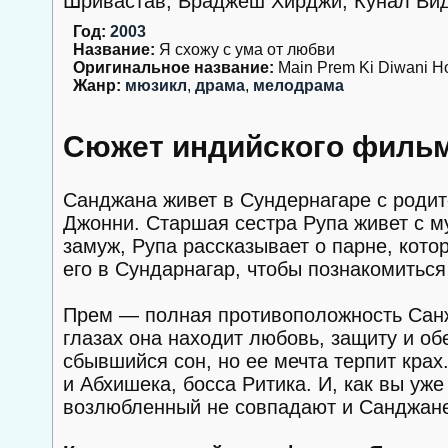
Шривастав, Враджеш Хирджи, Кунал Вид
Год:
2003
Название:
Я схожу с ума от любви
Оригинальное название:
Main Prem Ki Diwani H
Жанр:
мюзикл
,
драма
,
мелодрама
Сюжет индийского фильма
Санджана живет в Сундернагаре с роди
Джонни. Старшая сестра Рупа живет с 
замуж, Рупа рассказывает о парне, кот
его в Сундарнагар, чтобы познакомитьс
Прем — полная противоположность Санж
глазах она находит любовь, защиту и об
сбывшийся сон, но ее мечта терпит крах
и Абхишека, босса Ритика. И, как вы уж
возлюбленный не совпадают и Санджане 