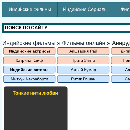
Индийские Фильмы
Индийские Сериалы
Фил
Индийские фильмы
»
Фильмы онлайн
» Аниру
Индийские актрисы
Айшвария Рай
Дипи
Катрина Каиф
Прити Зинта
При
Индийские актеры
Акшай Кумар
Ал
Митхун Чакраборти
Ритик Рошан
Са
Тонкие нити любви