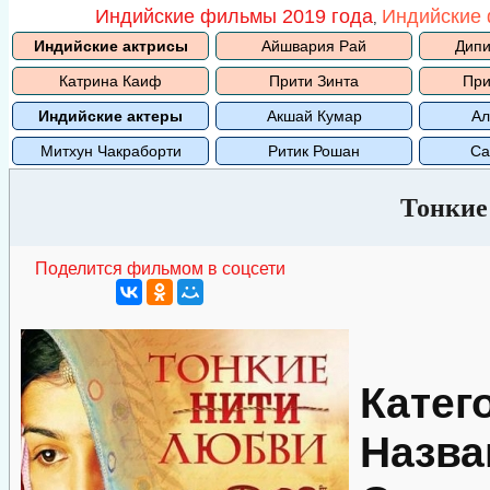
Индийские фильмы 2019 года
Индийские 
,
Индийские актрисы
Айшвария Рай
Дипи
Катрина Каиф
Прити Зинта
При
Индийские актеры
Акшай Кумар
Ал
Митхун Чакраборти
Ритик Рошан
Са
Тонкие
Поделится фильмом в соцсети
Катег
Назва