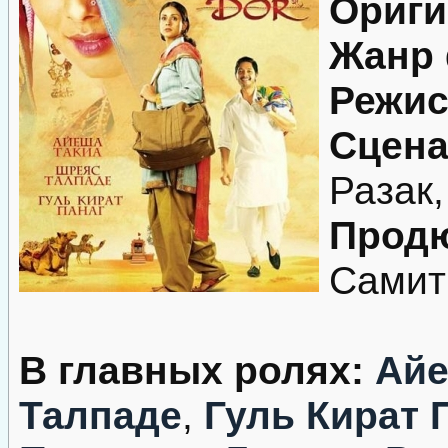
Ориги
Жанр
Режис
Сцена
Разак
Продю
Самит
В главных ролях:
Айе
Талпаде
,
Гуль Кират 