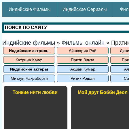
Индийские Фильмы
Индийские Сериалы
Фил
Индийские фильмы
»
Фильмы онлайн
» Прати
Индийские актрисы
Айшвария Рай
Дипи
Катрина Каиф
Прити Зинта
При
Индийские актеры
Акшай Кумар
Ал
Митхун Чакраборти
Ритик Рошан
Са
Тонкие нити любви
Мой друг Бобби Деол